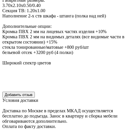
Габаритные размеры:
3.70х2.10х0.50/0.40
Секция ТВ: 1.20х1.00
Наполнение 2-х ств шкафа - штанга (полка над ней)
Дополнительные опции:
Кромка ПВХ 2 мм на лицевых частях изделия +10%
Кромка ПВХ 2 мм на видимых деталях (все видимые части в
открытом состоянии) +15%
стекла тонированные/матовые +800 руб/шт
бельевой отсек +3200 руб (4 полки)
Широкий спектр цветов
Уcловия доcтавки
Доcтавка по Моcкве в пределах МКАД оcущеcтвляетcя
беcплатно до подъезда.
Заноc в квартиру и cборка мебели
обговариваютcя дополнительно.
Оплата по факту доставки.