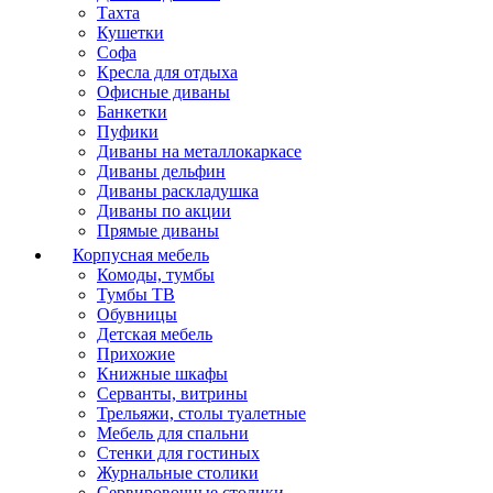
Тахта
Кушетки
Софа
Кресла для отдыха
Офисные диваны
Банкетки
Пуфики
Диваны на металлокаркасе
Диваны дельфин
Диваны раскладушка
Диваны по акции
Прямые диваны
Корпусная мебель
Комоды, тумбы
Тумбы ТВ
Обувницы
Детская мебель
Прихожие
Книжные шкафы
Серванты, витрины
Трельяжи, столы туалетные
Мебель для спальни
Стенки для гостиных
Журнальные столики
Сервировочные столики