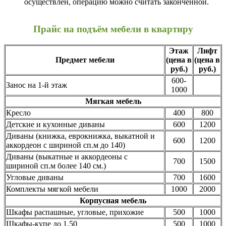
осуществлён, операцию можно считать законченной.
Прайс на подъём мебели в квартиру
Этаж
Лифт
Предмет мебели
(цена в
(цена в
руб.)
руб.)
600-
Занос на 1-й этаж
1000
Мягкая мебель
Кресло
400
800
Детские и кухонные диваны
600
1200
Диваны (книжка, еврокнижка, выкатной и
600
1200
аккордеон с шириной сп.м до 140)
Диваны (выкатные и аккордеоны с
700
1500
шириной сп.м более 140 см.)
Угловые диваны
700
1600
Комплекты мягкой мебели
1000
2000
Корпусная мебель
Шкафы распашные, угловые, прихожие
500
1000
Шкафы-купе до 1.50
500
1000