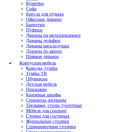
Кушетки
Софа
Кресла для отдыха
Офисные диваны
Банкетки
Пуфики
Диваны на металлокаркасе
Диваны дельфин
Диваны раскладушка
Диваны по акции
Прямые диваны
Корпусная мебель
Комоды, тумбы
Тумбы ТВ
Обувницы
Детская мебель
Прихожие
Книжные шкафы
Серванты, витрины
Трельяжи, столы туалетные
Мебель для спальни
Стенки для гостиных
Журнальные столики
Сервировочные столики
Столы компьютерные