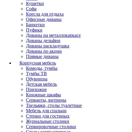
Кушетки
Софа
Кресла для отдыха
Офисные диваны
Банкетки
Пуфики
Диваны на металлокаркасе
Диваны дельфин
Диваны раскладушка
Диваны по акции
Прямые диваны
Корпусная мебель
Комоды, тумбы
Тумбы ТВ
Обувницы
Детская мебель
Прихожие
Книжные шкафы
Серванты, витрины
Трельяжи, столы туалетные
Мебель для спальни
Стенки для гостиных
Журнальные столики
Сервировочные столики
Столы компьютерные