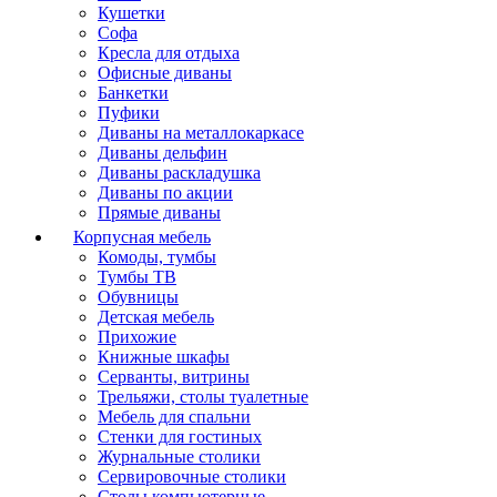
Кушетки
Софа
Кресла для отдыха
Офисные диваны
Банкетки
Пуфики
Диваны на металлокаркасе
Диваны дельфин
Диваны раскладушка
Диваны по акции
Прямые диваны
Корпусная мебель
Комоды, тумбы
Тумбы ТВ
Обувницы
Детская мебель
Прихожие
Книжные шкафы
Серванты, витрины
Трельяжи, столы туалетные
Мебель для спальни
Стенки для гостиных
Журнальные столики
Сервировочные столики
Столы компьютерные