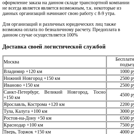
оформление заказа на данном складе транспортной компании
не всегда является является возможным,
т.к. некоторые из
данных организаций начинают свою работу
с 8-9 утра.
Для организаций и различных юридических лиц также
возможна оплата по безналичному
расчету. Предоплата в
данном случае осуществляется
100%
Доставка своей логистической службой
Бесплатн
Москва
подъез
Владимир +120 км
1000 р
Нижний Новгород +150 км
2500 р
Иваново +150 км
2500 р
Санкт-Петербург, Великий Новгород, Тосно
4500 р
+150 км
Ярославль, Кострома +120 км
2200 р
Тула, Калуга +100 км
3000 р
Ростов-на-Дону +50 км
6500 р
Краснодар +100 км
7500 р
Тверь, Торжок +150 км
4000 р