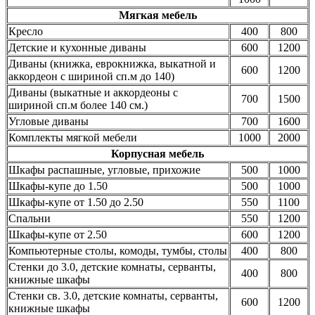
Мягкая мебель
Кресло
400
800
Детские и кухонные диваны
600
1200
Диваны (книжка, еврокнижка, выкатной и
600
1200
аккордеон с шириной сп.м до 140)
Диваны (выкатные и аккордеоны с
700
1500
шириной сп.м более 140 см.)
Угловые диваны
700
1600
Комплекты мягкой мебели
1000
2000
Корпусная мебель
Шкафы распашные, угловые, прихожие
500
1000
Шкафы-купе до 1.50
500
1000
Шкафы-купе от 1.50 до 2.50
550
1100
Спальни
550
1200
Шкафы-купе от 2.50
600
1200
Компьютерные столы, комоды, тумбы, столы
400
800
Стенки до 3.0, детские комнаты, серванты,
400
800
книжные шкафы
Стенки св. 3.0, детские комнаты, серванты,
600
1200
книжные шкафы