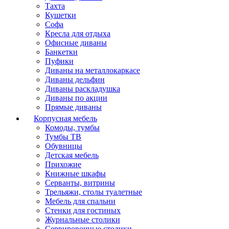
Тахта
Кушетки
Софа
Кресла для отдыха
Офисные диваны
Банкетки
Пуфики
Диваны на металлокаркасе
Диваны дельфин
Диваны раскладушка
Диваны по акции
Прямые диваны
Корпусная мебель
Комоды, тумбы
Тумбы ТВ
Обувницы
Детская мебель
Прихожие
Книжные шкафы
Серванты, витрины
Трельяжи, столы туалетные
Мебель для спальни
Стенки для гостиных
Журнальные столики
Сервировочные столики