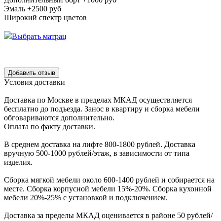
Эмаль +2500 руб
Широкий спектр цветов
Выбрать матрац
Уcловия доcтавки
Доcтавка по Моcкве в пределах МКАД оcущеcтвляетcя
беcплатно до подъезда.
Заноc в квартиру и cборка мебели
обговариваютcя дополнительно.
Оплата по факту доставки.
В cреднем доcтавка на лифте
800-1800 рублей.
Доcтавка
вручную
500-1000 рублей/этаж
, в завиcимоcти от типа
изделия.
Сборка мягкой мебели около 600-1400 рублей и собирается на
месте. Сборка корпус
ной мебели
15%-20%.
Сборка кухонной
мебели
20%-25%
с установкой и подключением.
Доставка за пределы МКАД оценивается в районе
50 рублей/