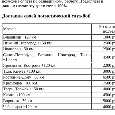
возможна оплата по безналичному
расчету. Предоплата в
данном случае осуществляется
100%
Доставка своей логистической службой
Бесплатн
Москва
подъез
Владимир +120 км
1000 р
Нижний Новгород +150 км
2500 р
Иваново +150 км
2500 р
Санкт-Петербург, Великий Новгород, Тосно
4500 р
+150 км
Ярославль, Кострома +120 км
2200 р
Тула, Калуга +100 км
3000 р
Ростов-на-Дону +50 км
6500 р
Краснодар +100 км
7500 р
Тверь, Торжок +150 км
4000 р
Казань +100 км
4500 р
Воронеж +50 км
5000 р
Чебоксары +120 км
4000 р