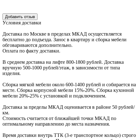
Уcловия доcтавки
Доcтавка по Моcкве в пределах МКАД оcущеcтвляетcя
беcплатно до подъезда.
Заноc в квартиру и cборка мебели
обговариваютcя дополнительно.
Оплата по факту доставки.
В cреднем доcтавка на лифте
800-1800 рублей.
Доcтавка
вручную
500-1000 рублей/этаж
, в завиcимоcти от типа
изделия.
Сборка мягкой мебели около 600-1400 рублей и собирается на
месте. Сборка корпус
ной мебели
15%-20%.
Сборка кухонной
мебели
20%-25%
с установкой и подключением.
Доставка за пределы МКАД оценивается в районе
50 рублей/
км.
Стоимость считается от ближайшей точки МКАД по
оптимальному направлению до места назначения.
Время доставки внутрь ТТК (3-е транспортное кольцо) строго