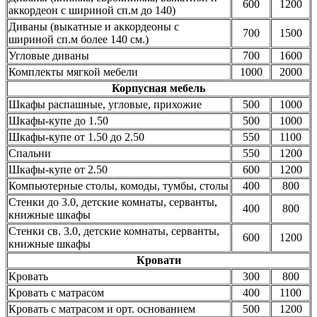
600
1200
аккордеон с шириной сп.м до 140)
Диваны (выкатные и аккордеоны с
700
1500
шириной сп.м более 140 см.)
Угловые диваны
700
1600
Комплекты мягкой мебели
1000
2000
Корпусная мебель
Шкафы распашные, угловые, прихожие
500
1000
Шкафы-купе до 1.50
500
1000
Шкафы-купе от 1.50 до 2.50
550
1100
Спальни
550
1200
Шкафы-купе от 2.50
600
1200
Компьютерные столы, комоды, тумбы, столы
400
800
Стенки до 3.0, детские комнаты, серванты,
400
800
книжные шкафы
Стенки св. 3.0, детские комнаты, серванты,
600
1200
книжные шкафы
Кровати
Кровать
300
800
Кровать с матрасом
400
1100
Кровать с матрасом и орт. основанием
500
1200