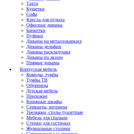
Тахта
Кушетки
Софа
Кресла для отдыха
Офисные диваны
Банкетки
Пуфики
Диваны на металлокаркасе
Диваны дельфин
Диваны раскладушка
Диваны по акции
Прямые диваны
Корпусная мебель
Комоды, тумбы
Тумбы ТВ
Обувницы
Детская мебель
Прихожие
Книжные шкафы
Серванты, витрины
Трельяжи, столы туалетные
Мебель для спальни
Стенки для гостиных
Журнальные столики
Сервировочные столики