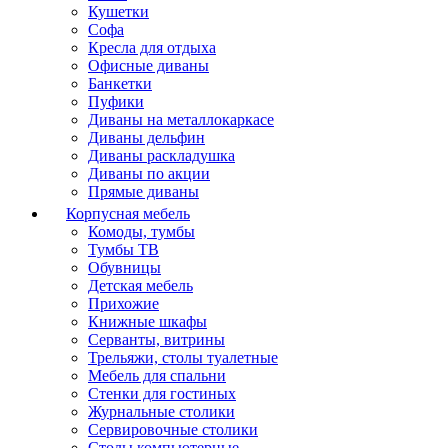
Кушетки
Софа
Кресла для отдыха
Офисные диваны
Банкетки
Пуфики
Диваны на металлокаркасе
Диваны дельфин
Диваны раскладушка
Диваны по акции
Прямые диваны
Корпусная мебель
Комоды, тумбы
Тумбы ТВ
Обувницы
Детская мебель
Прихожие
Книжные шкафы
Серванты, витрины
Трельяжи, столы туалетные
Мебель для спальни
Стенки для гостиных
Журнальные столики
Сервировочные столики
Столы компьютерные