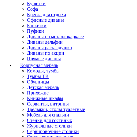
Кушетки
Софа
Кресла для отдыха
Офисные диваны
Банкетки
Пуфики
Диваны на металлокаркасе
Диваны дельфин
Диваны раскладушка
Диваны по акции
Прямые диваны
Корпусная мебель
Комоды, тумбы
Тумбы ТВ
Обувницы
Детская мебель
Прихожие
Книжные шкафы
Серванты, витрины
Трельяжи, столы туалетные
Мебель для спальни
Стенки для гостиных
Журнальные столики
Сервировочные столики
Столы компьютерные