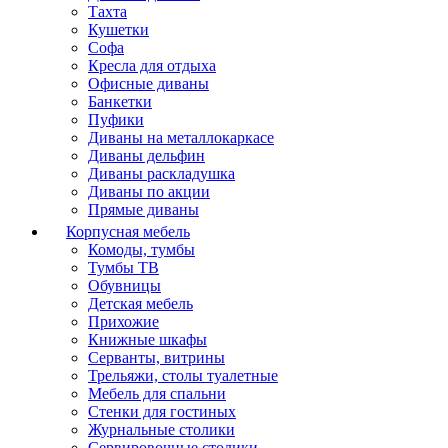
Тахта
Кушетки
Софа
Кресла для отдыха
Офисные диваны
Банкетки
Пуфики
Диваны на металлокаркасе
Диваны дельфин
Диваны раскладушка
Диваны по акции
Прямые диваны
Корпусная мебель
Комоды, тумбы
Тумбы ТВ
Обувницы
Детская мебель
Прихожие
Книжные шкафы
Серванты, витрины
Трельяжи, столы туалетные
Мебель для спальни
Стенки для гостиных
Журнальные столики
Сервировочные столики