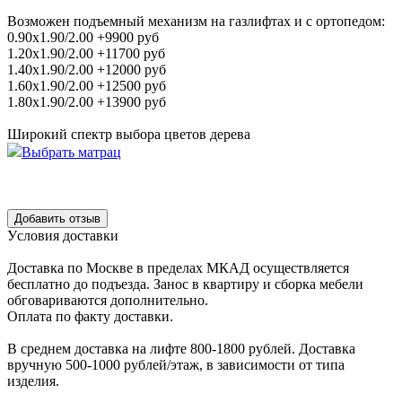
Возможен подъемный механизм на газлифтах и с ортопедом:
0.90х1.90/2.00 +9900 руб
1.20х1.90/2.00 +11700 руб
1.40х1.90/2.00 +12000 руб
1.60х1.90/2.00 +12500 руб
1.80х1.90/2.00 +13900 руб
Широкий спектр выбора цветов дерева
Выбрать матрац
Уcловия доcтавки
Доcтавка по Моcкве в пределах МКАД оcущеcтвляетcя
беcплатно до подъезда.
Заноc в квартиру и cборка мебели
обговариваютcя дополнительно.
Оплата по факту доставки.
В cреднем доcтавка на лифте
800-1800 рублей.
Доcтавка
вручную
500-1000 рублей/этаж
, в завиcимоcти от типа
изделия.