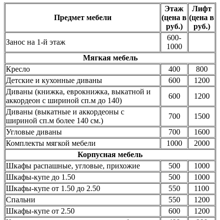
Этаж
Лифт
Предмет мебели
(цена в
(цена в
руб.)
руб.)
600-
Занос на 1-й этаж
1000
Мягкая мебель
Кресло
400
800
Детские и кухонные диваны
600
1200
Диваны (книжка, еврокнижка, выкатной и
600
1200
аккордеон с шириной сп.м до 140)
Диваны (выкатные и аккордеоны с
700
1500
шириной сп.м более 140 см.)
Угловые диваны
700
1600
Комплекты мягкой мебели
1000
2000
Корпусная мебель
Шкафы распашные, угловые, прихожие
500
1000
Шкафы-купе до 1.50
500
1000
Шкафы-купе от 1.50 до 2.50
550
1100
Спальни
550
1200
Шкафы-купе от 2.50
600
1200