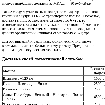
следует
прибавлять доставку за МКАД —
50 рублей/км.
Также следует учитывать нахождение склада транспортной
компании внутри ТТК (3-е
транспортное кольцо). Поскольку
доставка в ТТК осуществляется строго
до 6 утра
, то
оформление заказа на данном складе транспортной компании
не всегда является является возможным,
т.к. некоторые из
данных организаций начинают свою работу
с 8-9 утра.
Для организаций и различных юридических лиц также
возможна оплата по безналичному
расчету. Предоплата в
данном случае осуществляется
100%
Доставка своей логистической службой
Бесплатн
Москва
подъез
Владимир +120 км
1000 р
Нижний Новгород +150 км
2500 р
Иваново +150 км
2500 р
Санкт-Петербург, Великий Новгород, Тосно
4500 р
+150 км
Ярославль, Кострома +120 км
2200 р