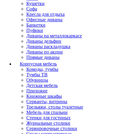
Кушетки
Софа
Кресла для отдыха
Офисные диваны
Банкетки
Пуфики
Диваны на металлокаркасе
Диваны дельфин
Диваны раскладушка
Диваны по акции
Прямые диваны
Корпусная мебель
Комоды, тумбы
Тумбы ТВ
Обувницы
Детская мебель
Прихожие
Книжные шкафы
Серванты, витрины
Трельяжи, столы туалетные
Мебель для спальни
Стенки для гостиных
Журнальные столики
Сервировочные столики
Столы компьютерные