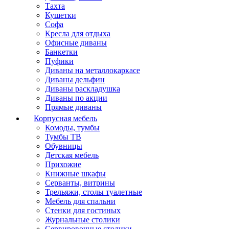
Тахта
Кушетки
Софа
Кресла для отдыха
Офисные диваны
Банкетки
Пуфики
Диваны на металлокаркасе
Диваны дельфин
Диваны раскладушка
Диваны по акции
Прямые диваны
Корпусная мебель
Комоды, тумбы
Тумбы ТВ
Обувницы
Детская мебель
Прихожие
Книжные шкафы
Серванты, витрины
Трельяжи, столы туалетные
Мебель для спальни
Стенки для гостиных
Журнальные столики
Сервировочные столики