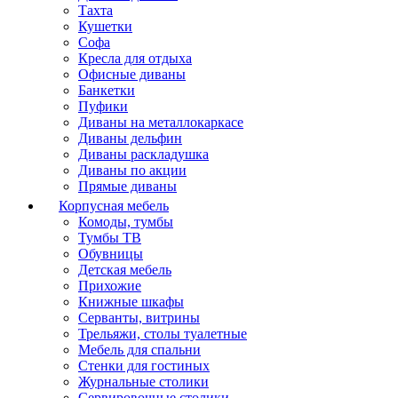
Тахта
Кушетки
Софа
Кресла для отдыха
Офисные диваны
Банкетки
Пуфики
Диваны на металлокаркасе
Диваны дельфин
Диваны раскладушка
Диваны по акции
Прямые диваны
Корпусная мебель
Комоды, тумбы
Тумбы ТВ
Обувницы
Детская мебель
Прихожие
Книжные шкафы
Серванты, витрины
Трельяжи, столы туалетные
Мебель для спальни
Стенки для гостиных
Журнальные столики
Сервировочные столики