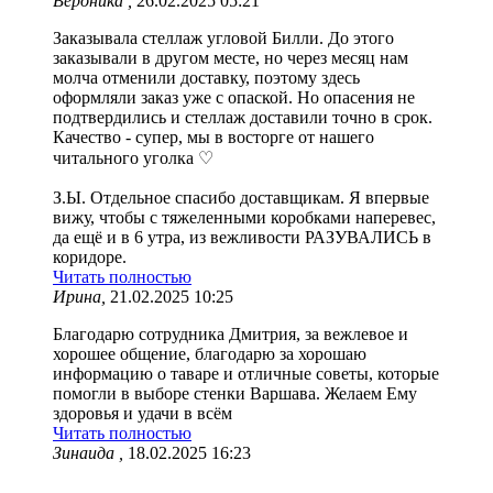
Вероника ,
26.02.2025 05:21
Заказывала стеллаж угловой Билли. До этого
заказывали в другом месте, но через месяц нам
молча отменили доставку, поэтому здесь
оформляли заказ уже с опаской. Но опасения не
подтвердились и стеллаж доставили точно в срок.
Качество - супер, мы в восторге от нашего
читального уголка ♡
З.Ы. Отдельное спасибо доставщикам. Я впервые
вижу, чтобы с тяжеленными коробками наперевес,
да ещё и в 6 утра, из вежливости РАЗУВАЛИСЬ в
коридоре.
Читать полностью
Ирина,
21.02.2025 10:25
Благодарю сотрудника Дмитрия, за вежлевое и
хорошее общение, благодарю за хорошаю
информацию о таваре и отличные советы, которые
помогли в выборе стенки Варшава. Желаем Ему
здоровья и удачи в всём
Читать полностью
Зинаида ,
18.02.2025 16:23