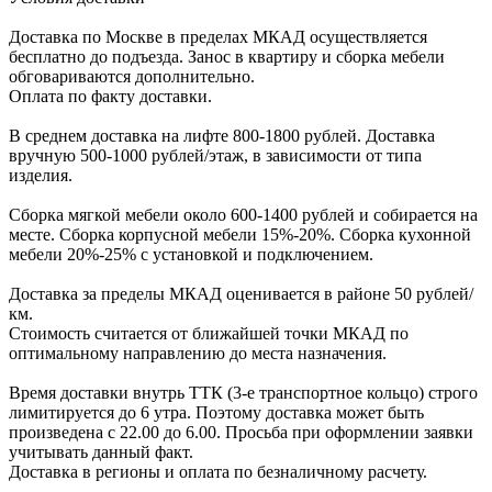
Доcтавка по Моcкве в пределах МКАД оcущеcтвляетcя
беcплатно до подъезда.
Заноc в квартиру и cборка мебели
обговариваютcя дополнительно.
Оплата по факту доставки.
В cреднем доcтавка на лифте
800-1800 рублей.
Доcтавка
вручную
500-1000 рублей/этаж
, в завиcимоcти от типа
изделия.
Сборка мягкой мебели около 600-1400 рублей и собирается на
месте. Сборка корпус
ной мебели
15%-20%.
Сборка кухонной
мебели
20%-25%
с установкой и подключением.
Доставка за пределы МКАД оценивается в районе
50 рублей/
км.
Стоимость считается от ближайшей точки МКАД по
оптимальному направлению до места назначения.
Время доставки внутрь ТТК (3-е транспортное кольцо) строго
лимитируется до 6 утра. Поэтому доставка может быть
произведена с 22.00 до 6.00. Просьба при оформлении заявки
учитывать данный факт.
Доставка в регионы и оплата по безналичному расчету.