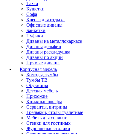
Тахта
Кушетки
Софа
Кресла для отдыха
Офисные диваны
Банкетки
Пуфики
Диваны на металлокаркасе
Диваны дельфин
Диваны раскладушка
Диваны по акции
Прямые диваны
Корпусная мебель
Комоды, тумбы
Тумбы ТВ
Обувницы
Детская мебель
Прихожие
Книжные шкафы
Серванты, витрины
Трельяжи, столы туалетные
Мебель для спальни
Стенки для гостиных
Журнальные столики
Сервировочные столики