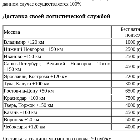
данном случае осуществляется
100%
Доставка своей логистической службой
Бесплатн
Москва
подъез
Владимир +120 км
1000 р
Нижний Новгород +150 км
2500 р
Иваново +150 км
2500 р
Санкт-Петербург, Великий Новгород, Тосно
4500 р
+150 км
Ярославль, Кострома +120 км
2200 р
Тула, Калуга +100 км
3000 р
Ростов-на-Дону +50 км
6500 р
Краснодар +100 км
7500 р
Тверь, Торжок +150 км
4000 р
Казань +100 км
4500 р
Воронеж +50 км
5000 р
Чебоксары +120 км
4000 р
Доставка за границы указанного города: 50 руб/км.