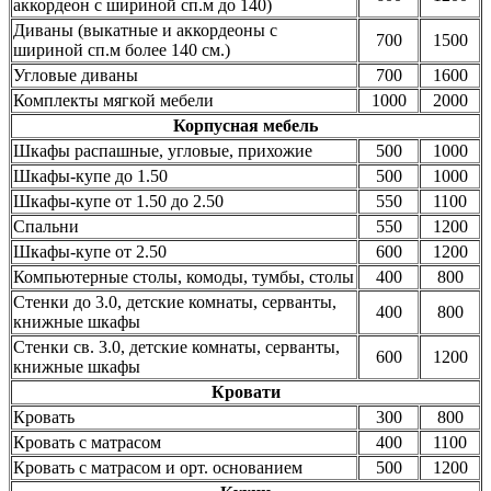
аккордеон с шириной сп.м до 140)
Диваны (выкатные и аккордеоны с
700
1500
шириной сп.м более 140 см.)
Угловые диваны
700
1600
Комплекты мягкой мебели
1000
2000
Корпусная мебель
Шкафы распашные, угловые, прихожие
500
1000
Шкафы-купе до 1.50
500
1000
Шкафы-купе от 1.50 до 2.50
550
1100
Спальни
550
1200
Шкафы-купе от 2.50
600
1200
Компьютерные столы, комоды, тумбы, столы
400
800
Стенки до 3.0, детские комнаты, серванты,
400
800
книжные шкафы
Стенки св. 3.0, детские комнаты, серванты,
600
1200
книжные шкафы
Кровати
Кровать
300
800
Кровать с матрасом
400
1100
Кровать с матрасом и орт. основанием
500
1200