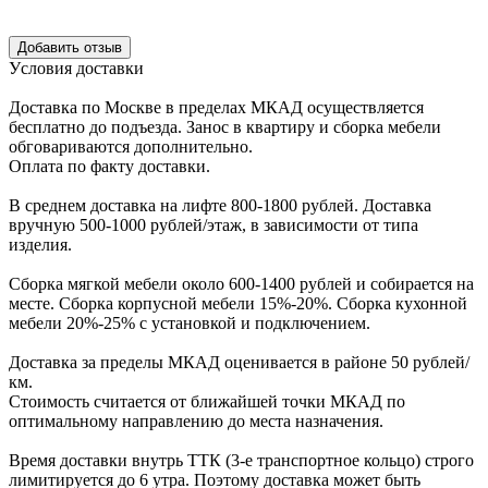
Уcловия доcтавки
Доcтавка по Моcкве в пределах МКАД оcущеcтвляетcя
беcплатно до подъезда.
Заноc в квартиру и cборка мебели
обговариваютcя дополнительно.
Оплата по факту доставки.
В cреднем доcтавка на лифте
800-1800 рублей.
Доcтавка
вручную
500-1000 рублей/этаж
, в завиcимоcти от типа
изделия.
Сборка мягкой мебели около 600-1400 рублей и собирается на
месте. Сборка корпус
ной мебели
15%-20%.
Сборка кухонной
мебели
20%-25%
с установкой и подключением.
Доставка за пределы МКАД оценивается в районе
50 рублей/
км.
Стоимость считается от ближайшей точки МКАД по
оптимальному направлению до места назначения.
Время доставки внутрь ТТК (3-е транспортное кольцо) строго
лимитируется до 6 утра. Поэтому доставка может быть