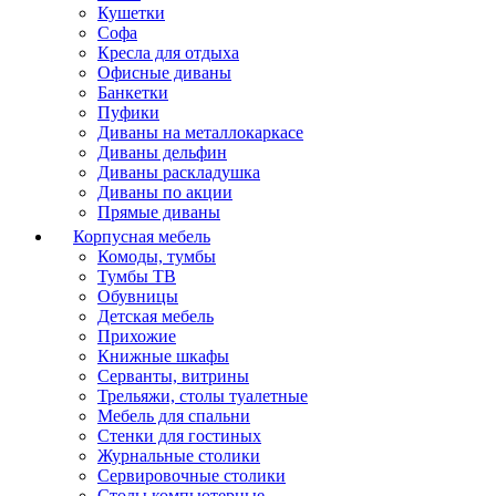
Кушетки
Софа
Кресла для отдыха
Офисные диваны
Банкетки
Пуфики
Диваны на металлокаркасе
Диваны дельфин
Диваны раскладушка
Диваны по акции
Прямые диваны
Корпусная мебель
Комоды, тумбы
Тумбы ТВ
Обувницы
Детская мебель
Прихожие
Книжные шкафы
Серванты, витрины
Трельяжи, столы туалетные
Мебель для спальни
Стенки для гостиных
Журнальные столики
Сервировочные столики
Столы компьютерные