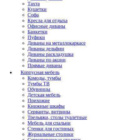
Тахта
Кушетки
Софа
Кресла для отдыха
Офисные диваны
Банкетки
Пуфики
Диваны на металлокаркасе
Диваны дельфин
Диваны раскладушка
Диваны по акции
Прямые диваны
Корпусная мебель
Комоды, тумбы
Тумбы ТВ
Обувницы
Детская мебель
Прихожие
Книжные шкафы
Серванты, витрины
Трельяжи, столы туалетные
Мебель для спальни
Стенки для гостиных
Журнальные столики
Сервировочные столики