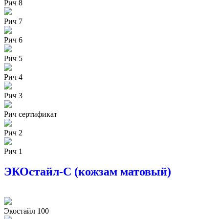
Рич 8
Рич 7
Рич 6
Рич 5
Рич 4
Рич 3
Рич сертификат
Рич 2
Рич 1
ЭКОстайл-С (кожзам матовый)
Экостайл 100