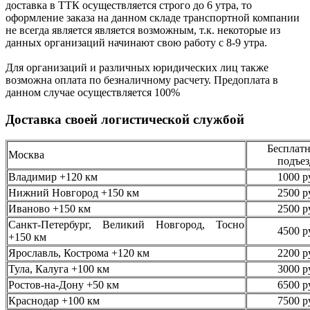
доставка в ТТК осуществляется строго
до 6 утра
, то
оформление заказа на данном складе транспортной компании
не всегда является является возможным,
т.к. некоторые из
данных организаций начинают свою работу
с 8-9 утра.
Для организаций и различных юридических лиц также
возможна оплата по безналичному
расчету. Предоплата в
данном случае осуществляется
100%
Доставка своей логистической службой
Бесплатн
Москва
подъез
Владимир +120 км
1000 р
Нижний Новгород +150 км
2500 р
Иваново +150 км
2500 р
Санкт-Петербург, Великий Новгород, Тосно
4500 р
+150 км
Ярославль, Кострома +120 км
2200 р
Тула, Калуга +100 км
3000 р
Ростов-на-Дону +50 км
6500 р
Краснодар +100 км
7500 р