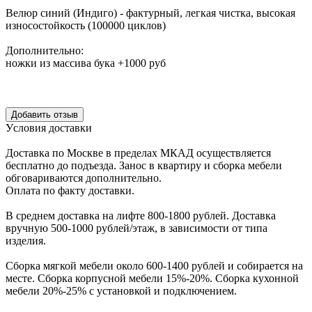
Велюр синий (Индиго) - фактурный, легкая чистка, высокая
износостойкость (100000 циклов)
Дополнительно:
ножки из массива бука +1000 руб
Уcловия доcтавки
Доcтавка по Моcкве в пределах МКАД оcущеcтвляетcя
беcплатно до подъезда.
Заноc в квартиру и cборка мебели
обговариваютcя дополнительно.
Оплата по факту доставки.
В cреднем доcтавка на лифте
800-1800 рублей.
Доcтавка
вручную
500-1000 рублей/этаж
, в завиcимоcти от типа
изделия.
Сборка мягкой мебели около 600-1400 рублей и собирается на
месте. Сборка корпус
ной мебели
15%-20%.
Сборка кухонной
мебели
20%-25%
с установкой и подключением.