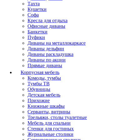
Тахта
Кушетки
Софа
Кресла для отдыха
Офисные диваны
Банкетки
Пуфики
Диваны на металлокаркасе
Диваны дельфин
Диваны раскладушка
Диваны по акции
Прямые диваны
Корпусная мебель
Комоды, тумбы
Тумбы ТВ
Обувницы
Детская мебель
Прихожие
Книжные шкафы
Серванты, витрины
Трельяжи, столы туалетные
Мебель для спальни
Стенки для гостиных
Журнальные столики
Сервировочные столики