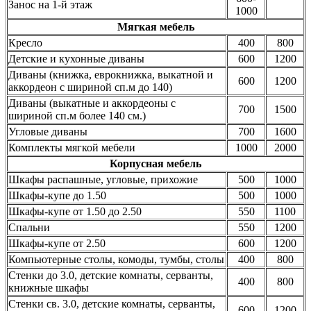
Занос на 1-й этаж
1000
Мягкая мебель
Кресло
400
800
Детские и кухонные диваны
600
1200
Диваны (книжка, еврокнижка, выкатной и
600
1200
аккордеон с шириной сп.м до 140)
Диваны (выкатные и аккордеоны с
700
1500
шириной сп.м более 140 см.)
Угловые диваны
700
1600
Комплекты мягкой мебели
1000
2000
Корпусная мебель
Шкафы распашные, угловые, прихожие
500
1000
Шкафы-купе до 1.50
500
1000
Шкафы-купе от 1.50 до 2.50
550
1100
Спальни
550
1200
Шкафы-купе от 2.50
600
1200
Компьютерные столы, комоды, тумбы, столы
400
800
Стенки до 3.0, детские комнаты, серванты,
400
800
книжные шкафы
Стенки св. 3.0, детские комнаты, серванты,
600
1200