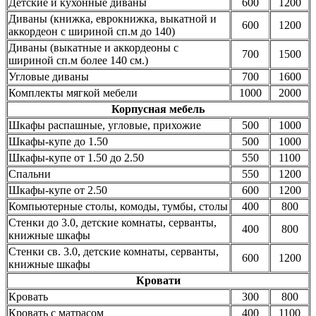
Детские и кухонные диваны
600
1200
Диваны (книжка, еврокнижка, выкатной и
600
1200
аккордеон с шириной сп.м до 140)
Диваны (выкатные и аккордеоны с
700
1500
шириной сп.м более 140 см.)
Угловые диваны
700
1600
Комплекты мягкой мебели
1000
2000
Корпусная мебель
Шкафы распашные, угловые, прихожие
500
1000
Шкафы-купе до 1.50
500
1000
Шкафы-купе от 1.50 до 2.50
550
1100
Спальни
550
1200
Шкафы-купе от 2.50
600
1200
Компьютерные столы, комоды, тумбы, столы
400
800
Стенки до 3.0, детские комнаты, серванты,
400
800
книжные шкафы
Стенки св. 3.0, детские комнаты, серванты,
600
1200
книжные шкафы
Кровати
Кровать
300
800
Кровать с матрасом
400
1100