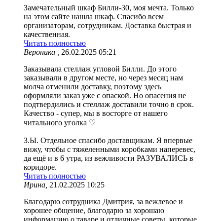
Замечательный шкаф Билли-30, моя мечта. Только
на этом сайте нашла шкаф. Спасибо всем
организаторам, сотрудникам. Доставка быстрая и
качественная.
Читать полностью
Вероника ,
26.02.2025 05:21
Заказывала стеллаж угловой Билли. До этого
заказывали в другом месте, но через месяц нам
молча отменили доставку, поэтому здесь
оформляли заказ уже с опаской. Но опасения не
подтвердились и стеллаж доставили точно в срок.
Качество - супер, мы в восторге от нашего
читального уголка ♡
З.Ы. Отдельное спасибо доставщикам. Я впервые
вижу, чтобы с тяжеленными коробками наперевес,
да ещё и в 6 утра, из вежливости РАЗУВАЛИСЬ в
коридоре.
Читать полностью
Ирина,
21.02.2025 10:25
Благодарю сотрудника Дмитрия, за вежлевое и
хорошее общение, благодарю за хорошаю
информацию о таваре и отличные советы, которые