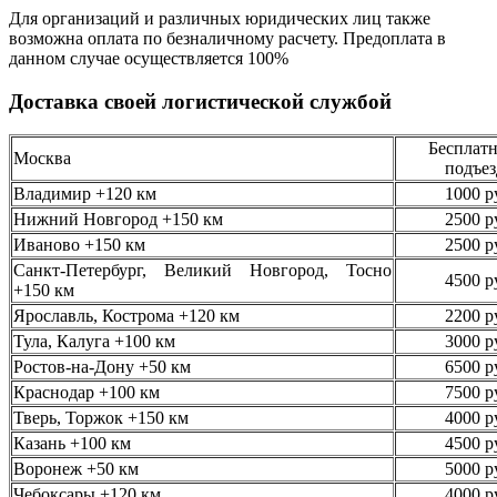
Для организаций и различных юридических лиц также
возможна оплата по безналичному
расчету. Предоплата в
данном случае осуществляется
100%
Доставка своей логистической службой
Бесплатн
Москва
подъез
Владимир +120 км
1000 р
Нижний Новгород +150 км
2500 р
Иваново +150 км
2500 р
Санкт-Петербург, Великий Новгород, Тосно
4500 р
+150 км
Ярославль, Кострома +120 км
2200 р
Тула, Калуга +100 км
3000 р
Ростов-на-Дону +50 км
6500 р
Краснодар +100 км
7500 р
Тверь, Торжок +150 км
4000 р
Казань +100 км
4500 р
Воронеж +50 км
5000 р
Чебоксары +120 км
4000 р