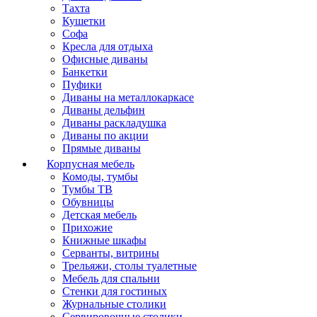
Тахта
Кушетки
Софа
Кресла для отдыха
Офисные диваны
Банкетки
Пуфики
Диваны на металлокаркасе
Диваны дельфин
Диваны раскладушка
Диваны по акции
Прямые диваны
Корпусная мебель
Комоды, тумбы
Тумбы ТВ
Обувницы
Детская мебель
Прихожие
Книжные шкафы
Серванты, витрины
Трельяжи, столы туалетные
Мебель для спальни
Стенки для гостиных
Журнальные столики
Сервировочные столики