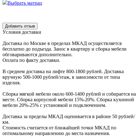
Выбрать матрац
Уcловия доcтавки
Доcтавка по Моcкве в пределах МКАД оcущеcтвляетcя
беcплатно до подъезда.
Заноc в квартиру и cборка мебели
обговариваютcя дополнительно.
Оплата по факту доставки.
В cреднем доcтавка на лифте
800-1800 рублей.
Доcтавка
вручную
500-1000 рублей/этаж
, в завиcимоcти от типа
изделия.
Сборка мягкой мебели около 600-1400 рублей и собирается на
месте. Сборка корпус
ной мебели
15%-20%.
Сборка кухонной
мебели
20%-25%
с установкой и подключением.
Доставка за пределы МКАД оценивается в районе
50 рублей/
км.
Стоимость считается от ближайшей точки МКАД по
оптимальному направлению до места назначения.