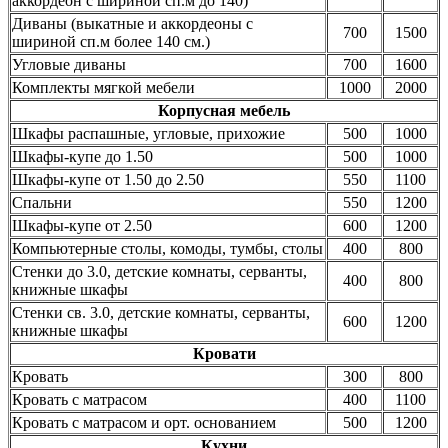
аккордеон с шириной сп.м до 140)
Диваны (выкатные и аккордеоны с
700
1500
шириной сп.м более 140 см.)
Угловые диваны
700
1600
Комплекты мягкой мебели
1000
2000
Корпусная мебель
Шкафы распашные, угловые, прихожие
500
1000
Шкафы-купе до 1.50
500
1000
Шкафы-купе от 1.50 до 2.50
550
1100
Спальни
550
1200
Шкафы-купе от 2.50
600
1200
Компьютерные столы, комоды, тумбы, столы
400
800
Стенки до 3.0, детские комнаты, серванты,
400
800
книжные шкафы
Стенки св. 3.0, детские комнаты, серванты,
600
1200
книжные шкафы
Кровати
Кровать
300
800
Кровать с матрасом
400
1100
Кровать с матрасом и орт. основанием
500
1200
Кухни