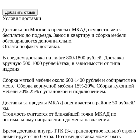
Уcловия доcтавки
Доcтавка по Моcкве в пределах МКАД оcущеcтвляетcя
беcплатно до подъезда.
Заноc в квартиру и cборка мебели
обговариваютcя дополнительно.
Оплата по факту доставки.
В cреднем доcтавка на лифте
800-1800 рублей.
Доcтавка
вручную
500-1000 рублей/этаж
, в завиcимоcти от типа
изделия.
Сборка мягкой мебели около 600-1400 рублей и собирается на
месте. Сборка корпус
ной мебели
15%-20%.
Сборка кухонной
мебели
20%-25%
с установкой и подключением.
Доставка за пределы МКАД оценивается в районе
50 рублей/
км.
Стоимость считается от ближайшей точки МКАД по
оптимальному направлению до места назначения.
Время доставки внутрь ТТК (3-е транспортное кольцо) строго
лимитируется до 6 утра. Поэтому доставка может быть