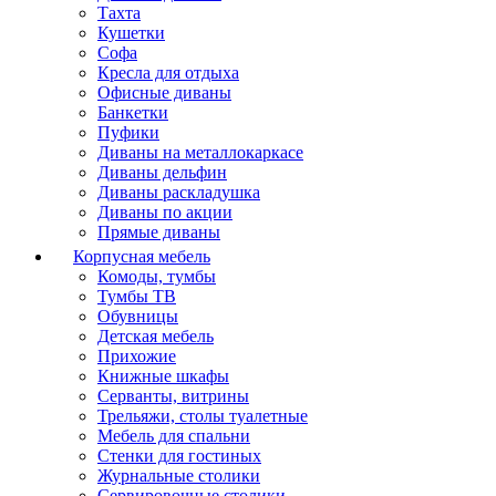
Тахта
Кушетки
Софа
Кресла для отдыха
Офисные диваны
Банкетки
Пуфики
Диваны на металлокаркасе
Диваны дельфин
Диваны раскладушка
Диваны по акции
Прямые диваны
Корпусная мебель
Комоды, тумбы
Тумбы ТВ
Обувницы
Детская мебель
Прихожие
Книжные шкафы
Серванты, витрины
Трельяжи, столы туалетные
Мебель для спальни
Стенки для гостиных
Журнальные столики
Сервировочные столики