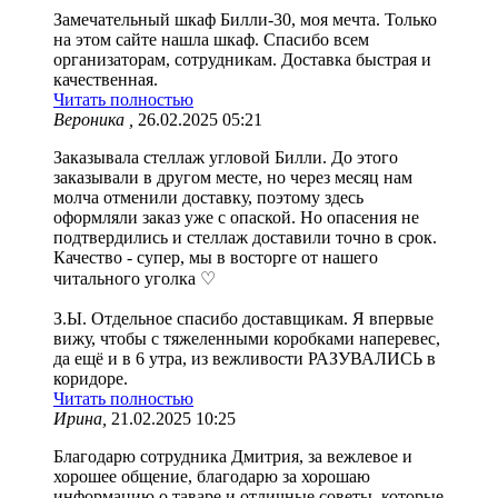
Замечательный шкаф Билли-30, моя мечта. Только
на этом сайте нашла шкаф. Спасибо всем
организаторам, сотрудникам. Доставка быстрая и
качественная.
Читать полностью
Вероника ,
26.02.2025 05:21
Заказывала стеллаж угловой Билли. До этого
заказывали в другом месте, но через месяц нам
молча отменили доставку, поэтому здесь
оформляли заказ уже с опаской. Но опасения не
подтвердились и стеллаж доставили точно в срок.
Качество - супер, мы в восторге от нашего
читального уголка ♡
З.Ы. Отдельное спасибо доставщикам. Я впервые
вижу, чтобы с тяжеленными коробками наперевес,
да ещё и в 6 утра, из вежливости РАЗУВАЛИСЬ в
коридоре.
Читать полностью
Ирина,
21.02.2025 10:25
Благодарю сотрудника Дмитрия, за вежлевое и
хорошее общение, благодарю за хорошаю
информацию о таваре и отличные советы, которые