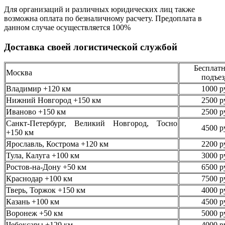
Для организаций и различных юридических лиц также
возможна оплата по безналичному
расчету. Предоплата в
данном случае осуществляется
100%
Доставка своей логистической службой
Бесплатн
Москва
подъез
Владимир +120 км
1000 р
Нижний Новгород +150 км
2500 р
Иваново +150 км
2500 р
Санкт-Петербург, Великий Новгород, Тосно
4500 р
+150 км
Ярославль, Кострома +120 км
2200 р
Тула, Калуга +100 км
3000 р
Ростов-на-Дону +50 км
6500 р
Краснодар +100 км
7500 р
Тверь, Торжок +150 км
4000 р
Казань +100 км
4500 р
Воронеж +50 км
5000 р
Чебоксары +120 км
4000 р