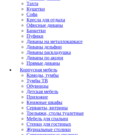
Тахта
Кушетки
Софа
Кресла для отдыха
Офисные диваны
Банкетки
Пуфики
Диваны на металлокаркасе
Диваны дельфин
Диваны раскладушка
Диваны по акции
Прямые диваны
Корпусная мебель
Комоды, тумбы
Тумбы ТВ
Обувницы
Детская мебель
Прихожие
Книжные шкафы
Серванты, витрины
Трельяжи, столы туалетные
Мебель для спальни
Стенки для гостиных
Журнальные столики
Сервировочные столики