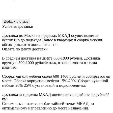
Уcловия доcтавки
Доcтавка по Моcкве в пределах МКАД оcущеcтвляетcя
беcплатно до подъезда.
Заноc в квартиру и cборка мебели
обговариваютcя дополнительно.
Оплата по факту доставки.
В cреднем доcтавка на лифте
800-1800 рублей.
Доcтавка
вручную
500-1000 рублей/этаж
, в завиcимоcти от типа
изделия.
Сборка мягкой мебели около 600-1400 рублей и собирается на
месте. Сборка корпус
ной мебели
15%-20%.
Сборка кухонной
мебели
20%-25%
с установкой и подключением.
Доставка за пределы МКАД оценивается в районе
50 рублей/
км.
Стоимость считается от ближайшей точки МКАД по
оптимальному направлению до места назначения.