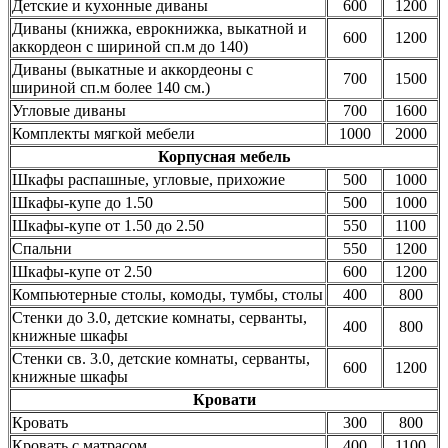
Детские и кухонные диваны
600
1200
Диваны (книжка, еврокнижка, выкатной и
600
1200
аккордеон с шириной сп.м до 140)
Диваны (выкатные и аккордеоны с
700
1500
шириной сп.м более 140 см.)
Угловые диваны
700
1600
Комплекты мягкой мебели
1000
2000
Корпусная мебель
Шкафы распашные, угловые, прихожие
500
1000
Шкафы-купе до 1.50
500
1000
Шкафы-купе от 1.50 до 2.50
550
1100
Спальни
550
1200
Шкафы-купе от 2.50
600
1200
Компьютерные столы, комоды, тумбы, столы
400
800
Стенки до 3.0, детские комнаты, серванты,
400
800
книжные шкафы
Стенки св. 3.0, детские комнаты, серванты,
600
1200
книжные шкафы
Кровати
Кровать
300
800
Кровать с матрасом
400
1100