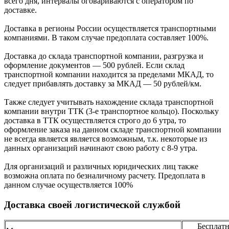
всего дня, интервалы оговариваются с оператором по
доставке.
Доcтавка в регионы России осуществляется транспортными
компаниями. В таком случае предоплата составляет
100%.
Доставка до склада транспортной компании, разгрузка и
оформление документов —
500
рублей.
Если склад
транспортной компании находится за пределами МКАД, то
следует
прибавлять доставку за МКАД —
50 рублей/км.
Также следует учитывать нахождение склада транспортной
компании внутри ТТК (3-е
транспортное кольцо). Поскольку
доставка в ТТК осуществляется строго
до 6 утра
, то
оформление заказа на данном складе транспортной компании
не всегда является является возможным,
т.к. некоторые из
данных организаций начинают свою работу
с 8-9 утра.
Для организаций и различных юридических лиц также
возможна оплата по безналичному
расчету. Предоплата в
данном случае осуществляется
100%
Доставка своей логистической службой
Бесплатн