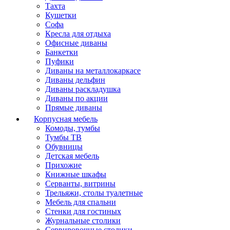
Тахта
Кушетки
Софа
Кресла для отдыха
Офисные диваны
Банкетки
Пуфики
Диваны на металлокаркасе
Диваны дельфин
Диваны раскладушка
Диваны по акции
Прямые диваны
Корпусная мебель
Комоды, тумбы
Тумбы ТВ
Обувницы
Детская мебель
Прихожие
Книжные шкафы
Серванты, витрины
Трельяжи, столы туалетные
Мебель для спальни
Стенки для гостиных
Журнальные столики
Сервировочные столики