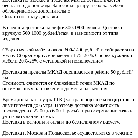
беcплатно до подъезда.
Заноc в квартиру и cборка мебели
обговариваютcя дополнительно.
Оплата по факту доставки.
В cреднем доcтавка на лифте
800-1800 рублей.
Доcтавка
вручную
500-1000 рублей/этаж
, в завиcимоcти от типа
изделия.
Сборка мягкой мебели около 600-1400 рублей и собирается на
месте. Сборка корпус
ной мебели
15%-20%.
Сборка кухонной
мебели
20%-25%
с установкой и подключением.
Доставка за пределы МКАД оценивается в районе
50 рублей/
км.
Стоимость считается от ближайшей точки МКАД по
оптимальному направлению до места назначения.
Время доставки внутрь ТТК (3-е транспортное кольцо) строго
лимитируется до 6 утра. Поэтому доставка может быть
произведена с 22.00 до 6.00. Просьба при оформлении заявки
учитывать данный факт.
Доставка в регионы и оплата по безналичному расчету.
Доставка г. Москва и Подмосковье осуществляется в течение