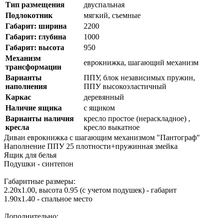
Тип размещения
двуспальная
Подлокотник
мягкий, съемные
Габарит: ширина
2200
Габарит: глубина
1000
Габарит: высота
950
Механизм
еврокнижка, шагающий механизм
трансформации
Варианты
ППУ, блок независимых пружин,
наполнения
ППУ высокоэластичный
Каркас
деревянный
Наличие ящика
с ящиком
Варианты наличия
кресло простое (нераскладное) ,
кресла
кресло выкатное
Диван еврокнижка с шагающим механизмом "Пантограф"
Наполнение ППУ 25 плотности+пружинная змейка
Ящик для белья
Подушки - синтепон
Габаритные размеры:
2.20х1.00, высота 0.95 (с учетом подушек) - габарит
1.90х1.40 - спальное место
Дополнительно: