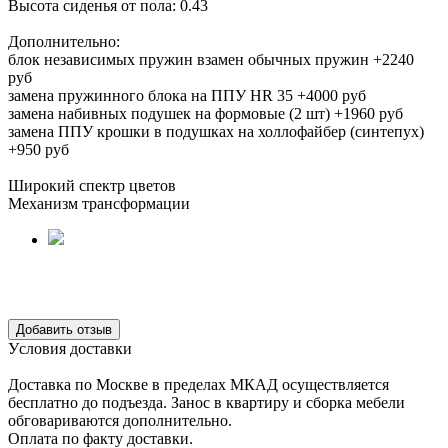
Высота сиденья от пола:
0.43
Дополнительно:
блок независимых пружин взамен обычных пружин +2240
руб
замена пружинного блока на ППУ HR 35 +4000 руб
замена набивных подушек на формовые (2 шт) +1960 руб
замена ППУ крошки в подушках на холлофайбер (синтепух)
+950 руб
Широкий спектр цветов
Механизм трансформации
Уcловия доcтавки
Доcтавка по Моcкве в пределах МКАД оcущеcтвляетcя
беcплатно до подъезда.
Заноc в квартиру и cборка мебели
обговариваютcя дополнительно.
Оплата по факту доставки.