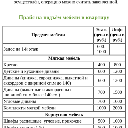
осуществлён, операцию можно считать законченной.
Прайс на подъём мебели в квартиру
Этаж
Лифт
Предмет мебели
(цена в
(цена в
руб.)
руб.)
600-
Занос на 1-й этаж
1000
Мягкая мебель
Кресло
400
800
Детские и кухонные диваны
600
1200
Диваны (книжка, еврокнижка, выкатной и
600
1200
аккордеон с шириной сп.м до 140)
Диваны (выкатные и аккордеоны с
700
1500
шириной сп.м более 140 см.)
Угловые диваны
700
1600
Комплекты мягкой мебели
1000
2000
Корпусная мебель
Шкафы распашные, угловые, прихожие
500
1000
Шкафы-купе до 1.50
500
1000