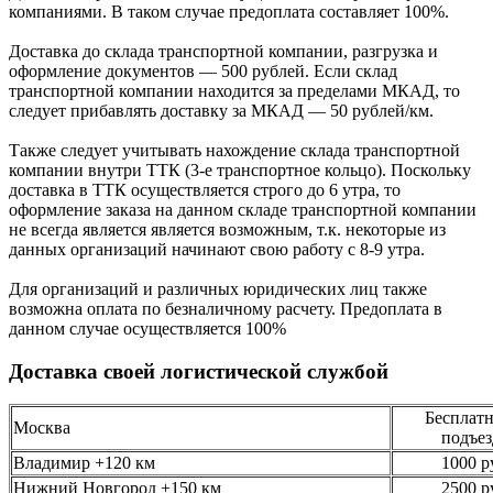
компаниями. В таком случае предоплата составляет
100%.
Доставка до склада транспортной компании, разгрузка и
оформление документов —
500
рублей.
Если склад
транспортной компании находится за пределами МКАД, то
следует
прибавлять доставку за МКАД —
50 рублей/км.
Также следует учитывать нахождение склада транспортной
компании внутри ТТК (3-е
транспортное кольцо). Поскольку
доставка в ТТК осуществляется строго
до 6 утра
, то
оформление заказа на данном складе транспортной компании
не всегда является является возможным,
т.к. некоторые из
данных организаций начинают свою работу
с 8-9 утра.
Для организаций и различных юридических лиц также
возможна оплата по безналичному
расчету. Предоплата в
данном случае осуществляется
100%
Доставка своей логистической службой
Бесплатн
Москва
подъез
Владимир +120 км
1000 р
Нижний Новгород +150 км
2500 р