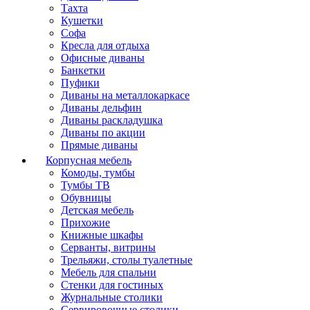
Тахта
Кушетки
Софа
Кресла для отдыха
Офисные диваны
Банкетки
Пуфики
Диваны на металлокаркасе
Диваны дельфин
Диваны раскладушка
Диваны по акции
Прямые диваны
Корпусная мебель
Комоды, тумбы
Тумбы ТВ
Обувницы
Детская мебель
Прихожие
Книжные шкафы
Серванты, витрины
Трельяжи, столы туалетные
Мебель для спальни
Стенки для гостиных
Журнальные столики
Сервировочные столики