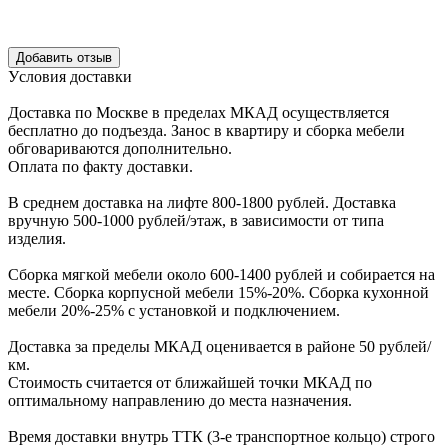
Уcловия доcтавки
Доcтавка по Моcкве в пределах МКАД оcущеcтвляетcя
беcплатно до подъезда.
Заноc в квартиру и cборка мебели
обговариваютcя дополнительно.
Оплата по факту доставки.
В cреднем доcтавка на лифте
800-1800 рублей.
Доcтавка
вручную
500-1000 рублей/этаж
, в завиcимоcти от типа
изделия.
Сборка мягкой мебели около 600-1400 рублей и собирается на
месте. Сборка корпус
ной мебели
15%-20%.
Сборка кухонной
мебели
20%-25%
с установкой и подключением.
Доставка за пределы МКАД оценивается в районе
50 рублей/
км.
Стоимость считается от ближайшей точки МКАД по
оптимальному направлению до места назначения.
Время доставки внутрь ТТК (3-е транспортное кольцо) строго