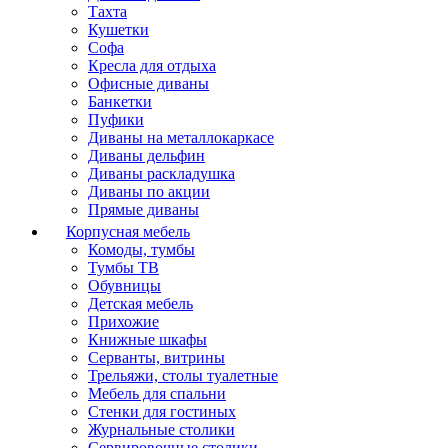
Тахта
Кушетки
Софа
Кресла для отдыха
Офисные диваны
Банкетки
Пуфики
Диваны на металлокаркасе
Диваны дельфин
Диваны раскладушка
Диваны по акции
Прямые диваны
Корпусная мебель
Комоды, тумбы
Тумбы ТВ
Обувницы
Детская мебель
Прихожие
Книжные шкафы
Серванты, витрины
Трельяжи, столы туалетные
Мебель для спальни
Стенки для гостиных
Журнальные столики
Сервировочные столики