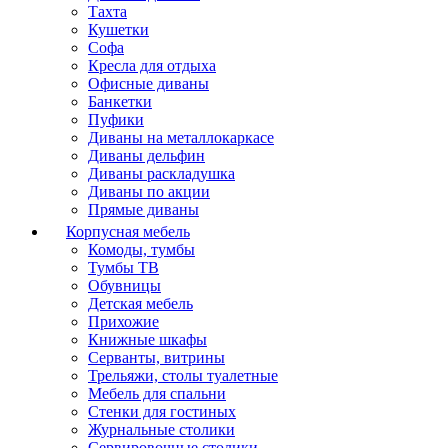
Тахта
Кушетки
Софа
Кресла для отдыха
Офисные диваны
Банкетки
Пуфики
Диваны на металлокаркасе
Диваны дельфин
Диваны раскладушка
Диваны по акции
Прямые диваны
Корпусная мебель
Комоды, тумбы
Тумбы ТВ
Обувницы
Детская мебель
Прихожие
Книжные шкафы
Серванты, витрины
Трельяжи, столы туалетные
Мебель для спальни
Стенки для гостиных
Журнальные столики
Сервировочные столики