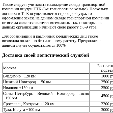
Также следует учитывать нахождение склада транспортной
компании внутри ТТК (3-е
транспортное кольцо). Поскольку
доставка в ТТК осуществляется строго
до 6 утра
, то
оформление заказа на данном складе транспортной компании
не всегда является является возможным,
т.к. некоторые из
данных организаций начинают свою работу
с 8-9 утра.
Для организаций и различных юридических лиц также
возможна оплата по безналичному
расчету. Предоплата в
данном случае осуществляется
100%
Доставка своей логистической службой
Бесплатн
Москва
подъез
Владимир +120 км
1000 р
Нижний Новгород +150 км
2500 р
Иваново +150 км
2500 р
Санкт-Петербург, Великий Новгород, Тосно
4500 р
+150 км
Ярославль, Кострома +120 км
2200 р
Тула, Калуга +100 км
3000 р