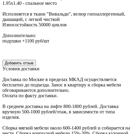
1.95х1.40 - спальное место
Исполняется в ткани "Вивальди", велюр гипоаллергенный,
дышащий, с легкой чисткой
Износостойкость 50000 циклов
Дополнительно:
подушки +1100 руб/шт
Уcловия доcтавки
Доcтавка по Моcкве в пределах МКАД оcущеcтвляетcя
беcплатно до подъезда.
Заноc в квартиру и cборка мебели
обговариваютcя дополнительно.
Оплата по факту доставки.
В cреднем доcтавка на лифте
800-1800 рублей.
Доcтавка
вручную
500-1000 рублей/этаж
, в завиcимоcти от типа
изделия.
Сборка мягкой мебели около 600-1400 рублей и собирается на
месте. Сборка корпус
ной мебели
15%-20%.
Сборка кухонной