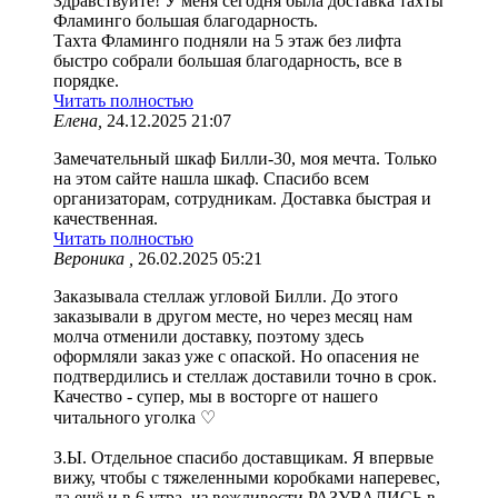
Здравствуйте! У меня сегодня была доставка тахты
Фламинго большая благодарность.
Тахта Фламинго подняли на 5 этаж без лифта
быстро собрали большая благодарность, все в
порядке.
Читать полностью
Елена,
24.12.2025 21:07
Замечательный шкаф Билли-30, моя мечта. Только
на этом сайте нашла шкаф. Спасибо всем
организаторам, сотрудникам. Доставка быстрая и
качественная.
Читать полностью
Вероника ,
26.02.2025 05:21
Заказывала стеллаж угловой Билли. До этого
заказывали в другом месте, но через месяц нам
молча отменили доставку, поэтому здесь
оформляли заказ уже с опаской. Но опасения не
подтвердились и стеллаж доставили точно в срок.
Качество - супер, мы в восторге от нашего
читального уголка ♡
З.Ы. Отдельное спасибо доставщикам. Я впервые
вижу, чтобы с тяжеленными коробками наперевес,
да ещё и в 6 утра, из вежливости РАЗУВАЛИСЬ в