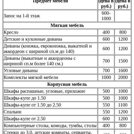
Предмет мебели
(цена в
(цена в
руб.)
руб.)
600-
Занос на 1-й этаж
1000
Мягкая мебель
Кресло
400
800
Детские и кухонные диваны
600
1200
Диваны (книжка, еврокнижка, выкатной и
600
1200
аккордеон с шириной сп.м до 140)
Диваны (выкатные и аккордеоны с
700
1500
шириной сп.м более 140 см.)
Угловые диваны
700
1600
Комплекты мягкой мебели
1000
2000
Корпусная мебель
Шкафы распашные, угловые, прихожие
500
1000
Шкафы-купе до 1.50
500
1000
Шкафы-купе от 1.50 до 2.50
550
1100
Спальни
550
1200
Шкафы-купе от 2.50
600
1200
Компьютерные столы, комоды, тумбы, столы
400
800
Стенки до 3.0, детские комнаты, серванты,