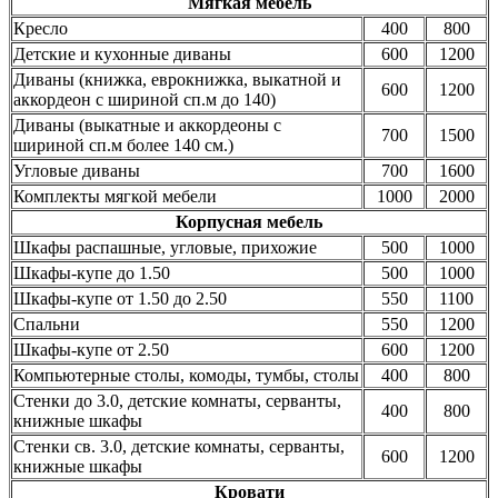
Мягкая мебель
Кресло
400
800
Детские и кухонные диваны
600
1200
Диваны (книжка, еврокнижка, выкатной и
600
1200
аккордеон с шириной сп.м до 140)
Диваны (выкатные и аккордеоны с
700
1500
шириной сп.м более 140 см.)
Угловые диваны
700
1600
Комплекты мягкой мебели
1000
2000
Корпусная мебель
Шкафы распашные, угловые, прихожие
500
1000
Шкафы-купе до 1.50
500
1000
Шкафы-купе от 1.50 до 2.50
550
1100
Спальни
550
1200
Шкафы-купе от 2.50
600
1200
Компьютерные столы, комоды, тумбы, столы
400
800
Стенки до 3.0, детские комнаты, серванты,
400
800
книжные шкафы
Стенки св. 3.0, детские комнаты, серванты,
600
1200
книжные шкафы
Кровати