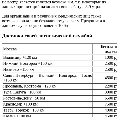
не всегда является является возможным,
т.к. некоторые из
данных организаций начинают свою работу
с 8-9 утра.
Для организаций и различных юридических лиц также
возможна оплата по безналичному
расчету. Предоплата в
данном случае осуществляется
100%
Доставка своей логистической службой
Бесплатн
Москва
подъез
Владимир +120 км
1000 р
Нижний Новгород +150 км
2500 р
Иваново +150 км
2500 р
Санкт-Петербург, Великий Новгород, Тосно
4500 р
+150 км
Ярославль, Кострома +120 км
2200 р
Тула, Калуга +100 км
3000 р
Ростов-на-Дону +50 км
6500 р
Краснодар +100 км
7500 р
Тверь, Торжок +150 км
4000 р
Казань +100 км
4500 р