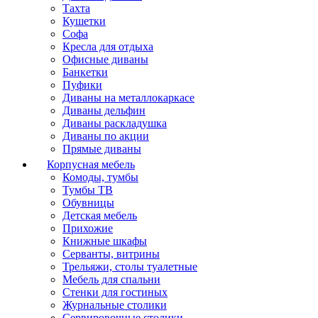
Тахта
Кушетки
Софа
Кресла для отдыха
Офисные диваны
Банкетки
Пуфики
Диваны на металлокаркасе
Диваны дельфин
Диваны раскладушка
Диваны по акции
Прямые диваны
Корпусная мебель
Комоды, тумбы
Тумбы ТВ
Обувницы
Детская мебель
Прихожие
Книжные шкафы
Серванты, витрины
Трельяжи, столы туалетные
Мебель для спальни
Стенки для гостиных
Журнальные столики
Сервировочные столики