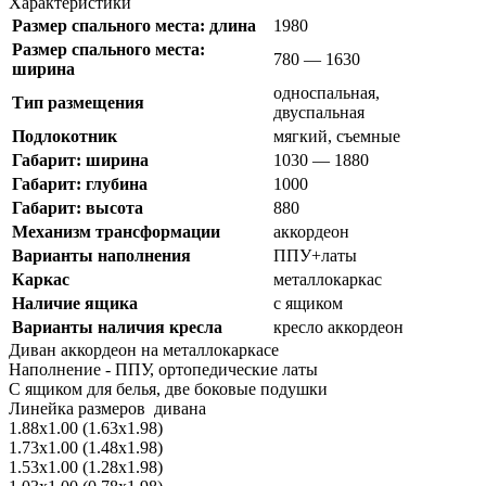
Характеристики
Размер спального места: длина
1980
Размер спального места:
780 — 1630
ширина
односпальная,
Тип размещения
двуспальная
Подлокотник
мягкий, съемные
Габарит: ширина
1030 — 1880
Габарит: глубина
1000
Габарит: высота
880
Механизм трансформации
аккордеон
Варианты наполнения
ППУ+латы
Каркас
металлокаркас
Наличие ящика
с ящиком
Варианты наличия кресла
кресло аккордеон
Диван аккордеон на металлокаркасе
Наполнение - ППУ, ортопедические латы
С ящиком для белья, две боковые подушки
Линейка размеров дивана
1.88х1.00 (1.63х1.98)
1.73х1.00 (1.48х1.98)
1.53х1.00 (1.28х1.98)