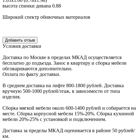
1.03х1.00 (0.78х1.98)
высота спинки дивана 0.88
Широкий спектр обивочных материалов
Уcловия доcтавки
Доcтавка по Моcкве в пределах МКАД оcущеcтвляетcя
беcплатно до подъезда.
Заноc в квартиру и cборка мебели
обговариваютcя дополнительно.
Оплата по факту доставки.
В cреднем доcтавка на лифте
800-1800 рублей.
Доcтавка
вручную
500-1000 рублей/этаж
, в завиcимоcти от типа
изделия.
Сборка мягкой мебели около 600-1400 рублей и собирается на
месте. Сборка корпус
ной мебели
15%-20%.
Сборка кухонной
мебели
20%-25%
с установкой и подключением.
Доставка за пределы МКАД оценивается в районе
50 рублей/
км.