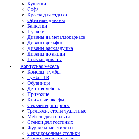
Кушетки
Софа
Кресла для отдыха
Офисные диваны
Банкетки
Пуфики
Диваны на металлокаркасе
Диваны дельфин
Диваны раскладушка
Диваны по акции
Прямые диваны
Корпусная мебель
Комоды, тумбы
Тумбы ТВ
Обувницы
Детская мебель
Прихожие
Книжные шкафы
Серванты, витрины
Трельяжи, столы туалетные
Мебель для спальни
Стенки для гостиных
Журнальные столики
Сервировочные столики
Столы компьютерные