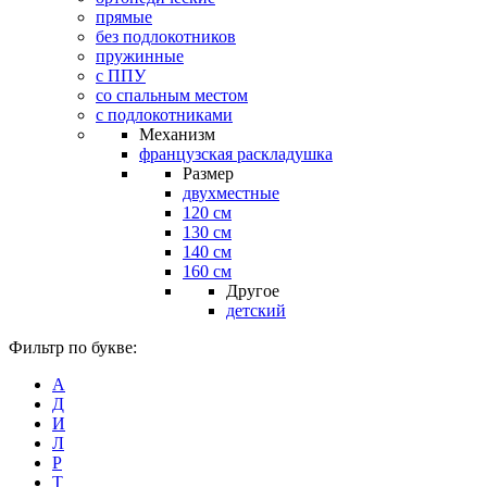
прямые
без подлокотников
пружинные
с ППУ
со спальным местом
с подлокотниками
Механизм
французская раскладушка
Размер
двухместные
120 см
130 см
140 см
160 см
Другое
детский
Фильтр по букве:
А
Д
И
Л
Р
Т