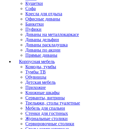
Кушетки
Софа
Кресла для отдыха
Офисные диваны
Банкетки
Пуфики
Диваны на металлокаркасе
Диваны дельфин
Диваны раскладушка
Диваны по акции
Прямые диваны
Корпусная мебель
Комоды, тумбы
Тумбы ТВ
Обувницы
Детская мебель
Прихожие
Книжные шкафы
Серванты, витрины
Трельяжи, столы туалетные
Мебель для спальни
Стенки для гостиных
Журнальные столики
Сервировочные столики
Столы компьютерные