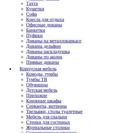
Тахта
Кушетки
Софа
Кресла для отдыха
Офисные диваны
Банкетки
Пуфики
Диваны на металлокаркасе
Диваны дельфин
Диваны раскладушка
Диваны по акции
Прямые диваны
Корпусная мебель
Комоды, тумбы
Тумбы ТВ
Обувницы
Детская мебель
Прихожие
Книжные шкафы
Серванты, витрины
Трельяжи, столы туалетные
Мебель для спальни
Стенки для гостиных
Журнальные столики
Сервировочные столики