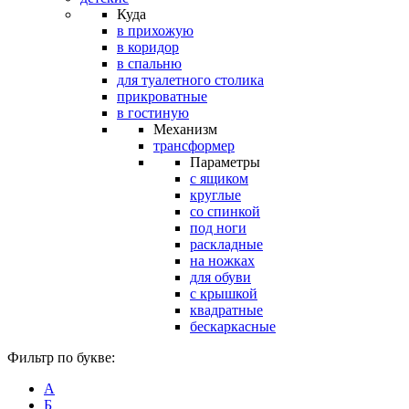
Куда
в прихожую
в коридор
в спальню
для туалетного столика
прикроватные
в гостиную
Механизм
трансформер
Параметры
с ящиком
круглые
со спинкой
под ноги
раскладные
на ножках
для обуви
с крышкой
квадратные
бескаркасные
Фильтр по букве:
А
Б