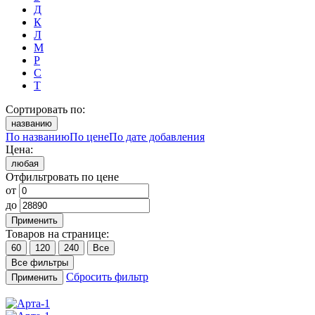
Д
К
Л
М
Р
С
Т
Сортировать по:
названию
По названию
По цене
По дате добавления
Цена:
любая
Отфильтровать по цене
от
до
Применить
Товаров на странице:
60
120
240
Все
Все фильтры
Сбросить фильтр
Применить