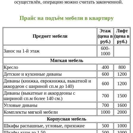
осуществлён, операцию можно считать законченной.
Прайс на подъём мебели в квартиру
Этаж
Лифт
Предмет мебели
(цена в
(цена в
руб.)
руб.)
600-
Занос на 1-й этаж
1000
Мягкая мебель
Кресло
400
800
Детские и кухонные диваны
600
1200
Диваны (книжка, еврокнижка, выкатной и
600
1200
аккордеон с шириной сп.м до 140)
Диваны (выкатные и аккордеоны с
700
1500
шириной сп.м более 140 см.)
Угловые диваны
700
1600
Комплекты мягкой мебели
1000
2000
Корпусная мебель
Шкафы распашные, угловые, прихожие
500
1000
Шкафы-купе до 1.50
500
1000