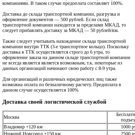
компаниями. В таком случае предоплата составляет
100%.
Доставка до склада транспортной компании, разгрузка и
оформление документов —
500
рублей.
Если склад
транспортной компании находится за пределами МКАД, то
следует
прибавлять доставку за МКАД —
50 рублей/км.
Также следует учитывать нахождение склада транспортной
компании внутри ТТК (3-е
транспортное кольцо). Поскольку
доставка в ТТК осуществляется строго
до 6 утра
, то
оформление заказа на данном складе транспортной компании
не всегда является является возможным,
т.к. некоторые из
данных организаций начинают свою работу
с 8-9 утра.
Для организаций и различных юридических лиц также
возможна оплата по безналичному
расчету. Предоплата в
данном случае осуществляется
100%
Доставка своей логистической службой
Бесплатн
Москва
подъез
Владимир +120 км
1000 р
Нижний Новгород +150 км
2500 р