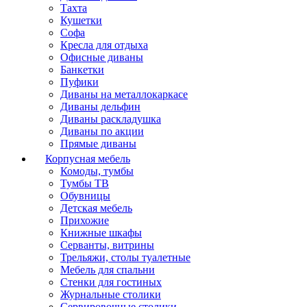
Тахта
Кушетки
Софа
Кресла для отдыха
Офисные диваны
Банкетки
Пуфики
Диваны на металлокаркасе
Диваны дельфин
Диваны раскладушка
Диваны по акции
Прямые диваны
Корпусная мебель
Комоды, тумбы
Тумбы ТВ
Обувницы
Детская мебель
Прихожие
Книжные шкафы
Серванты, витрины
Трельяжи, столы туалетные
Мебель для спальни
Стенки для гостиных
Журнальные столики
Сервировочные столики