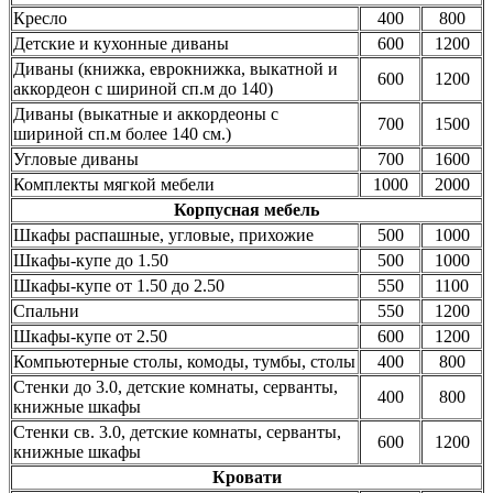
Кресло
400
800
Детские и кухонные диваны
600
1200
Диваны (книжка, еврокнижка, выкатной и
600
1200
аккордеон с шириной сп.м до 140)
Диваны (выкатные и аккордеоны с
700
1500
шириной сп.м более 140 см.)
Угловые диваны
700
1600
Комплекты мягкой мебели
1000
2000
Корпусная мебель
Шкафы распашные, угловые, прихожие
500
1000
Шкафы-купе до 1.50
500
1000
Шкафы-купе от 1.50 до 2.50
550
1100
Спальни
550
1200
Шкафы-купе от 2.50
600
1200
Компьютерные столы, комоды, тумбы, столы
400
800
Стенки до 3.0, детские комнаты, серванты,
400
800
книжные шкафы
Стенки св. 3.0, детские комнаты, серванты,
600
1200
книжные шкафы
Кровати