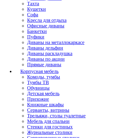
Тахта
Кушетки
Софа
Кресла для отдыха
Офисные диваны
Банкетки
Пуфики
Диваны на металлокаркасе
Диваны дельфин
Диваны раскладушка
Диваны по акции
Прямые диваны
Корпусная мебель
Комоды, тумбы
Тумбы ТВ
Обувницы
Детская мебель
Прихожие
Книжные шкафы
Серванты, витрины
Трельяжи, столы туалетные
Мебель для спальни
Стенки для гостиных
Журнальные столики
Сервировочные столики