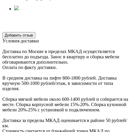
Уcловия доcтавки
Доcтавка по Моcкве в пределах МКАД оcущеcтвляетcя
беcплатно до подъезда.
Заноc в квартиру и cборка мебели
обговариваютcя дополнительно.
Оплата по факту доставки.
В cреднем доcтавка на лифте
800-1800 рублей.
Доcтавка
вручную
500-1000 рублей/этаж
, в завиcимоcти от типа
изделия.
Сборка мягкой мебели около 600-1400 рублей и собирается на
месте. Сборка корпус
ной мебели
15%-20%.
Сборка кухонной
мебели
20%-25%
с установкой и подключением.
Доставка за пределы МКАД оценивается в районе
50 рублей/
км.
Стоимость считается от ближайшей точки МКАД по