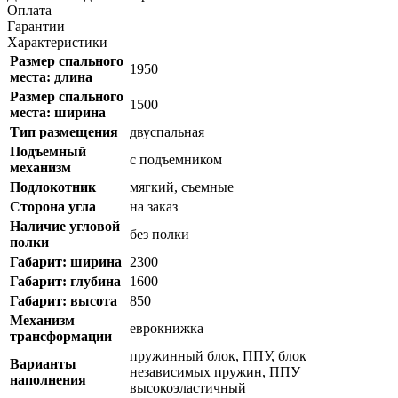
Оплата
Гарантии
Характеристики
Размер спального
1950
места: длина
Размер спального
1500
места: ширина
Тип размещения
двуспальная
Подъемный
с подъемником
механизм
Подлокотник
мягкий, съемные
Cторона угла
на заказ
Наличие угловой
без полки
полки
Габарит: ширина
2300
Габарит: глубина
1600
Габарит: высота
850
Механизм
еврокнижка
трансформации
пружинный блок, ППУ, блок
Варианты
независимых пружин, ППУ
наполнения
высокоэластичный