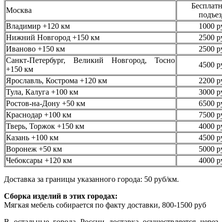
Бесплатн
Москва
подъез
Владимир +120 км
1000 р
Нижний Новгород +150 км
2500 р
Иваново +150 км
2500 р
Санкт-Петербург, Великий Новгород, Тосно
4500 р
+150 км
Ярославль, Кострома +120 км
2200 р
Тула, Калуга +100 км
3000 р
Ростов-на-Дону +50 км
6500 р
Краснодар +100 км
7500 р
Тверь, Торжок +150 км
4000 р
Казань +100 км
4500 р
Воронеж +50 км
5000 р
Чебоксары +120 км
4000 р
Доставка за границы указанного города: 50 руб/км.
Сборка изделий в этих городах:
Мягкая мебель собирается по факту доставки, 800-1500 руб
В остальные города России доставка осуществляется через