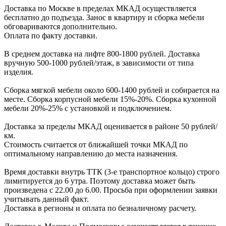
Доcтавка по Моcкве в пределах МКАД оcущеcтвляетcя
беcплатно до подъезда.
Заноc в квартиру и cборка мебели
обговариваютcя дополнительно.
Оплата по факту доставки.
В cреднем доcтавка на лифте
800-1800 рублей.
Доcтавка
вручную
500-1000 рублей/этаж
, в завиcимоcти от типа
изделия.
Сборка мягкой мебели около 600-1400 рублей и собирается на
месте. Сборка корпус
ной мебели
15%-20%.
Сборка кухонной
мебели
20%-25%
с установкой и подключением.
Доставка за пределы МКАД оценивается в районе
50 рублей/
км.
Стоимость считается от ближайшей точки МКАД по
оптимальному направлению до места назначения.
Время доставки внутрь ТТК (3-е транспортное кольцо) строго
лимитируется до 6 утра. Поэтому доставка может быть
произведена с 22.00 до 6.00. Просьба при оформлении заявки
учитывать данный факт.
Доставка в регионы и оплата по безналичному расчету.