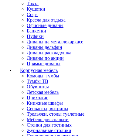
Тахта
Кушетки
Софа
Кресла для отдыха
Офисные диваны
Банкетки
Пуфики
Диваны на металлокаркасе
Диваны дельфин
Диваны раскладушка
Диваны по акции
Прямые диваны
Корпусная мебель
Комоды, тумбы
Тумбы ТВ
Обувницы
Детская мебель
Прихожие
Книжные шкафы
Серванты, витрины
Трельяжи, столы туалетные
Мебель для спальни
Стенки для гостиных
Журнальные столики
Сервировочные столики