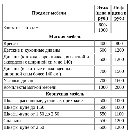
Этаж
Лифт
Предмет мебели
(цена в
(цена в
руб.)
руб.)
600-
Занос на 1-й этаж
1000
Мягкая мебель
Кресло
400
800
Детские и кухонные диваны
600
1200
Диваны (книжка, еврокнижка, выкатной и
600
1200
аккордеон с шириной сп.м до 140)
Диваны (выкатные и аккордеоны с
700
1500
шириной сп.м более 140 см.)
Угловые диваны
700
1600
Комплекты мягкой мебели
1000
2000
Корпусная мебель
Шкафы распашные, угловые, прихожие
500
1000
Шкафы-купе до 1.50
500
1000
Шкафы-купе от 1.50 до 2.50
550
1100
Спальни
550
1200
Шкафы-купе от 2.50
600
1200