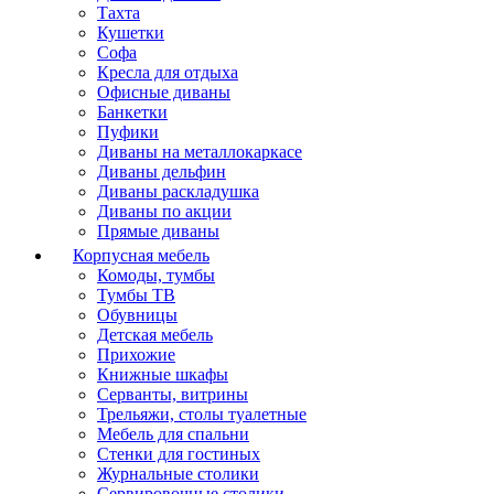
Тахта
Кушетки
Софа
Кресла для отдыха
Офисные диваны
Банкетки
Пуфики
Диваны на металлокаркасе
Диваны дельфин
Диваны раскладушка
Диваны по акции
Прямые диваны
Корпусная мебель
Комоды, тумбы
Тумбы ТВ
Обувницы
Детская мебель
Прихожие
Книжные шкафы
Серванты, витрины
Трельяжи, столы туалетные
Мебель для спальни
Стенки для гостиных
Журнальные столики
Сервировочные столики