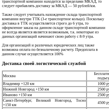
транспортной компании находится за пределами МКАД, то
следует
прибавлять доставку за МКАД —
50 рублей/км.
Также следует учитывать нахождение склада транспортной
компании внутри ТТК (3-е
транспортное кольцо). Поскольку
доставка в ТТК осуществляется строго
до 6 утра
, то
оформление заказа на данном складе транспортной компании
не всегда является является возможным,
т.к. некоторые из
данных организаций начинают свою работу
с 8-9 утра.
Для организаций и различных юридических лиц также
возможна оплата по безналичному
расчету. Предоплата в
данном случае осуществляется
100%
Доставка своей логистической службой
Бесплатн
Москва
подъез
Владимир +120 км
1000 р
Нижний Новгород +150 км
2500 р
Иваново +150 км
2500 р
Санкт-Петербург, Великий Новгород, Тосно
4500 р
+150 км