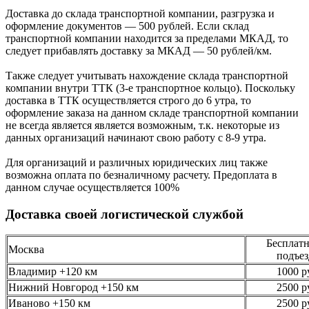
Доставка до склада транспортной компании, разгрузка и
оформление документов —
500
рублей.
Если склад
транспортной компании находится за пределами МКАД, то
следует
прибавлять доставку за МКАД —
50 рублей/км.
Также следует учитывать нахождение склада транспортной
компании внутри ТТК (3-е
транспортное кольцо). Поскольку
доставка в ТТК осуществляется строго
до 6 утра
, то
оформление заказа на данном складе транспортной компании
не всегда является является возможным,
т.к. некоторые из
данных организаций начинают свою работу
с 8-9 утра.
Для организаций и различных юридических лиц также
возможна оплата по безналичному
расчету. Предоплата в
данном случае осуществляется
100%
Доставка своей логистической службой
Бесплатн
Москва
подъез
Владимир +120 км
1000 р
Нижний Новгород +150 км
2500 р
Иваново +150 км
2500 р