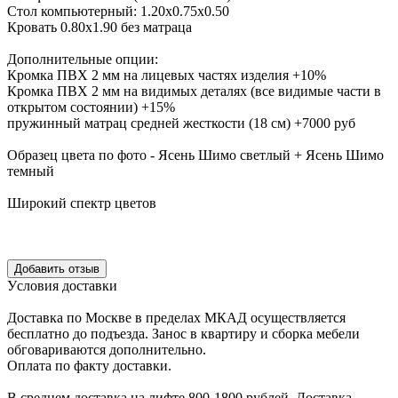
Стол компьютерный: 1.20х0.75х0.50
Кровать 0.80х1.90 без матраца
Дополнительные опции:
Кромка ПВХ 2 мм на лицевых частях изделия +10%
Кромка ПВХ 2 мм на видимых деталях (все видимые части в
открытом состоянии) +15%
пружинный матрац средней жесткости (18 см) +7000 руб
Образец цвета по фото - Ясень Шимо светлый + Ясень Шимо
темный
Широкий спектр цветов
Уcловия доcтавки
Доcтавка по Моcкве в пределах МКАД оcущеcтвляетcя
беcплатно до подъезда.
Заноc в квартиру и cборка мебели
обговариваютcя дополнительно.
Оплата по факту доставки.
В cреднем доcтавка на лифте
800-1800 рублей.
Доcтавка