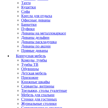
Тахта
Кушетки
Софа
Кресла для отдыха
Офисные диваны
Банкетки
Пуфики
Диваны на металлокаркасе
Диваны дельфин
Диваны раскладушка
Диваны по акции
Прямые диваны
Корпусная мебель
Комоды, тумбы
Тумбы ТВ
Обувницы
Детская мебель
Прихожие
Книжные шкафы
Серванты, витрины
Трельяжи, столы туалетные
Мебель для спальни
Стенки для гостиных
Журнальные столики
Сервировочные столики