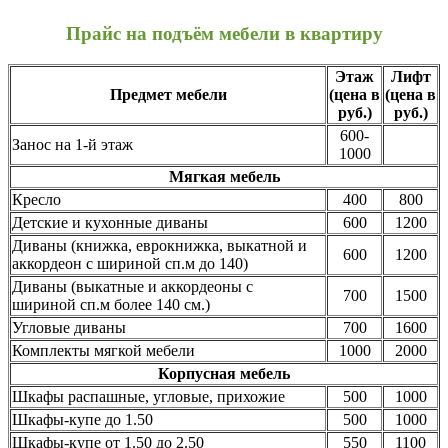
Прайс на подъём мебели в квартиру
Этаж
Лифт
Предмет мебели
(цена в
(цена в
руб.)
руб.)
600-
Занос на 1-й этаж
1000
Мягкая мебель
Кресло
400
800
Детские и кухонные диваны
600
1200
Диваны (книжка, еврокнижка, выкатной и
600
1200
аккордеон с шириной сп.м до 140)
Диваны (выкатные и аккордеоны с
700
1500
шириной сп.м более 140 см.)
Угловые диваны
700
1600
Комплекты мягкой мебели
1000
2000
Корпусная мебель
Шкафы распашные, угловые, прихожие
500
1000
Шкафы-купе до 1.50
500
1000
Шкафы-купе от 1.50 до 2.50
550
1100