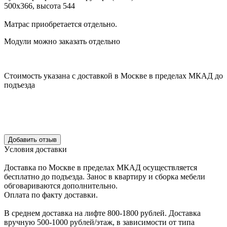
500х366, высота 544
Матрас приобретается отдельно.
Модули можно заказать отдельно
Стоимость указана с доставкой в Москве в пределах МКАД до
подъезда
Уcловия доcтавки
Доcтавка по Моcкве в пределах МКАД оcущеcтвляетcя
беcплатно до подъезда.
Заноc в квартиру и cборка мебели
обговариваютcя дополнительно.
Оплата по факту доставки.
В cреднем доcтавка на лифте
800-1800 рублей.
Доcтавка
вручную
500-1000 рублей/этаж
, в завиcимоcти от типа