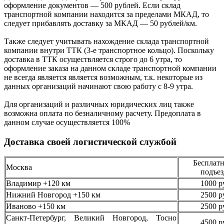
оформление документов —
500
рублей.
Если склад
транспортной компании находится за пределами МКАД, то
следует
прибавлять доставку за МКАД —
50 рублей/км.
Также следует учитывать нахождение склада транспортной
компании внутри ТТК (3-е
транспортное кольцо). Поскольку
доставка в ТТК осуществляется строго
до 6 утра
, то
оформление заказа на данном складе транспортной компании
не всегда является является возможным,
т.к. некоторые из
данных организаций начинают свою работу
с 8-9 утра.
Для организаций и различных юридических лиц также
возможна оплата по безналичному
расчету. Предоплата в
данном случае осуществляется
100%
Доставка своей логистической службой
Бесплатн
Москва
подъез
Владимир +120 км
1000 р
Нижний Новгород +150 км
2500 р
Иваново +150 км
2500 р
Санкт-Петербург, Великий Новгород, Тосно
4500 р