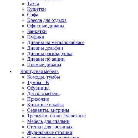
Тахта
Кушетки
Софа
Кресла для отдыха
Офисные диваны
Банкетки
Пуфики
Диваны на металлокаркасе
Диваны дельфин
Диваны раскладушка
Диваны по акции
Прямые диваны
Корпусная мебель
Комоды, тумбы
Тумбы ТВ
Обувницы
Детская мебель
Прихожие
Книжные шкафы
Серванты, витрины
Трельяжи, столы туалетные
Мебель для спальни
Стенки для гостиных
Журнальные столики
Сервировочные столики