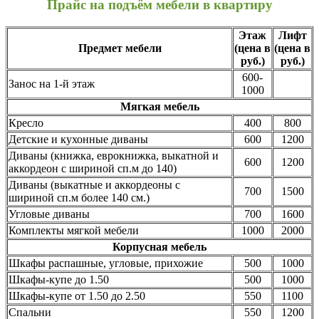
Прайс на подъём мебели в квартиру
Этаж
Лифт
Предмет мебели
(цена в
(цена в
руб.)
руб.)
600-
Занос на 1-й этаж
1000
Мягкая мебель
Кресло
400
800
Детские и кухонные диваны
600
1200
Диваны (книжка, еврокнижка, выкатной и
600
1200
аккордеон с шириной сп.м до 140)
Диваны (выкатные и аккордеоны с
700
1500
шириной сп.м более 140 см.)
Угловые диваны
700
1600
Комплекты мягкой мебели
1000
2000
Корпусная мебель
Шкафы распашные, угловые, прихожие
500
1000
Шкафы-купе до 1.50
500
1000
Шкафы-купе от 1.50 до 2.50
550
1100
Спальни
550
1200