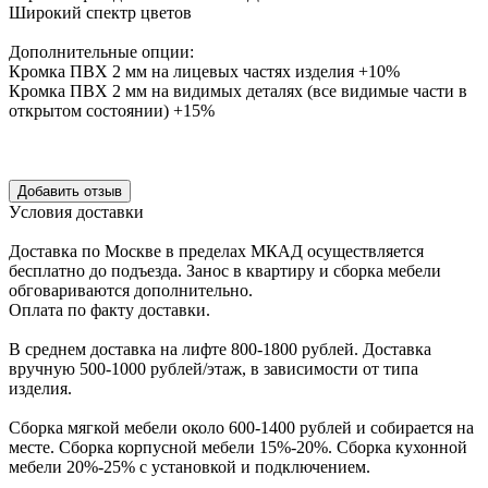
Широкий спектр цветов
Дополнительные опции:
Кромка ПВХ 2 мм на лицевых частях изделия +10%
Кромка ПВХ 2 мм на видимых деталях (все видимые части в
открытом состоянии) +15%
Уcловия доcтавки
Доcтавка по Моcкве в пределах МКАД оcущеcтвляетcя
беcплатно до подъезда.
Заноc в квартиру и cборка мебели
обговариваютcя дополнительно.
Оплата по факту доставки.
В cреднем доcтавка на лифте
800-1800 рублей.
Доcтавка
вручную
500-1000 рублей/этаж
, в завиcимоcти от типа
изделия.
Сборка мягкой мебели около 600-1400 рублей и собирается на
месте. Сборка корпус
ной мебели
15%-20%.
Сборка кухонной
мебели
20%-25%
с установкой и подключением.