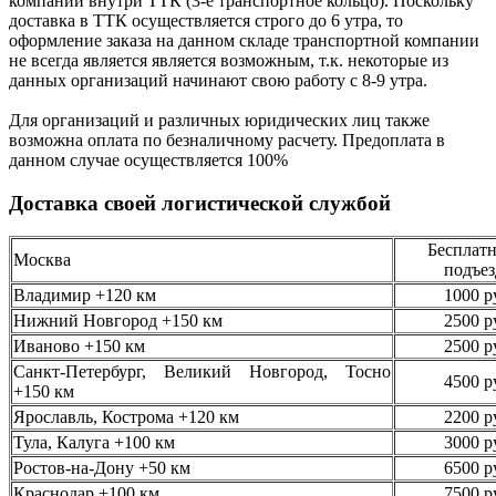
компании внутри ТТК (3-е
транспортное кольцо). Поскольку
доставка в ТТК осуществляется строго
до 6 утра
, то
оформление заказа на данном складе транспортной компании
не всегда является является возможным,
т.к. некоторые из
данных организаций начинают свою работу
с 8-9 утра.
Для организаций и различных юридических лиц также
возможна оплата по безналичному
расчету. Предоплата в
данном случае осуществляется
100%
Доставка своей логистической службой
Бесплатн
Москва
подъез
Владимир +120 км
1000 р
Нижний Новгород +150 км
2500 р
Иваново +150 км
2500 р
Санкт-Петербург, Великий Новгород, Тосно
4500 р
+150 км
Ярославль, Кострома +120 км
2200 р
Тула, Калуга +100 км
3000 р
Ростов-на-Дону +50 км
6500 р
Краснодар +100 км
7500 р