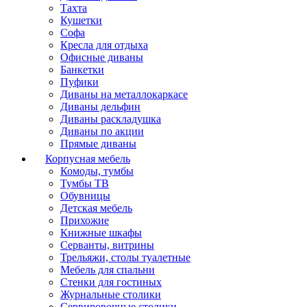
Тахта
Кушетки
Софа
Кресла для отдыха
Офисные диваны
Банкетки
Пуфики
Диваны на металлокаркасе
Диваны дельфин
Диваны раскладушка
Диваны по акции
Прямые диваны
Корпусная мебель
Комоды, тумбы
Тумбы ТВ
Обувницы
Детская мебель
Прихожие
Книжные шкафы
Серванты, витрины
Трельяжи, столы туалетные
Мебель для спальни
Стенки для гостиных
Журнальные столики
Сервировочные столики