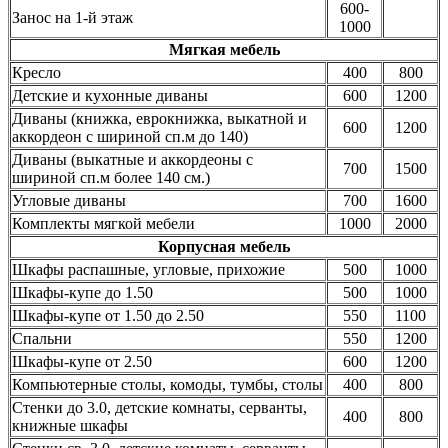
600-
Занос на 1-й этаж
1000
Мягкая мебель
Кресло
400
800
Детские и кухонные диваны
600
1200
Диваны (книжка, еврокнижка, выкатной и
600
1200
аккордеон с шириной сп.м до 140)
Диваны (выкатные и аккордеоны с
700
1500
шириной сп.м более 140 см.)
Угловые диваны
700
1600
Комплекты мягкой мебели
1000
2000
Корпусная мебель
Шкафы распашные, угловые, прихожие
500
1000
Шкафы-купе до 1.50
500
1000
Шкафы-купе от 1.50 до 2.50
550
1100
Спальни
550
1200
Шкафы-купе от 2.50
600
1200
Компьютерные столы, комоды, тумбы, столы
400
800
Стенки до 3.0, детские комнаты, серванты,
400
800
книжные шкафы