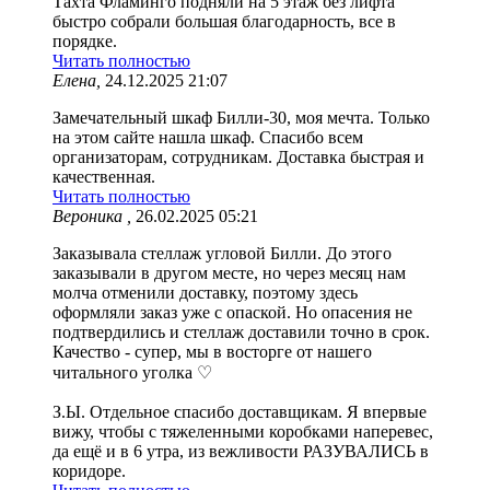
Тахта Фламинго подняли на 5 этаж без лифта
быстро собрали большая благодарность, все в
порядке.
Читать полностью
Елена,
24.12.2025 21:07
Замечательный шкаф Билли-30, моя мечта. Только
на этом сайте нашла шкаф. Спасибо всем
организаторам, сотрудникам. Доставка быстрая и
качественная.
Читать полностью
Вероника ,
26.02.2025 05:21
Заказывала стеллаж угловой Билли. До этого
заказывали в другом месте, но через месяц нам
молча отменили доставку, поэтому здесь
оформляли заказ уже с опаской. Но опасения не
подтвердились и стеллаж доставили точно в срок.
Качество - супер, мы в восторге от нашего
читального уголка ♡
З.Ы. Отдельное спасибо доставщикам. Я впервые
вижу, чтобы с тяжеленными коробками наперевес,
да ещё и в 6 утра, из вежливости РАЗУВАЛИСЬ в
коридоре.