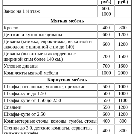
руб.)
руб.)
600-
Занос на 1-й этаж
1000
Мягкая мебель
Кресло
400
800
Детские и кухонные диваны
600
1200
Диваны (книжка, еврокнижка, выкатной и
600
1200
аккордеон с шириной сп.м до 140)
Диваны (выкатные и аккордеоны с
700
1500
шириной сп.м более 140 см.)
Угловые диваны
700
1600
Комплекты мягкой мебели
1000
2000
Корпусная мебель
Шкафы распашные, угловые, прихожие
500
1000
Шкафы-купе до 1.50
500
1000
Шкафы-купе от 1.50 до 2.50
550
1100
Спальни
550
1200
Шкафы-купе от 2.50
600
1200
Компьютерные столы, комоды, тумбы, столы
400
800
Стенки до 3.0, детские комнаты, серванты,
400
800
книжные шкафы