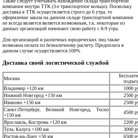
Также следует учитывать нахождение склада транспортной
компании внутри ТТК (3-е
транспортное кольцо). Поскольку
доставка в ТТК осуществляется строго
до 6 утра
, то
оформление заказа на данном складе транспортной компании
не всегда является является возможным,
т.к. некоторые из
данных организаций начинают свою работу
с 8-9 утра.
Для организаций и различных юридических лиц также
возможна оплата по безналичному
расчету. Предоплата в
данном случае осуществляется
100%
Доставка своей логистической службой
Бесплатн
Москва
подъез
Владимир +120 км
1000 р
Нижний Новгород +150 км
2500 р
Иваново +150 км
2500 р
Санкт-Петербург, Великий Новгород, Тосно
4500 р
+150 км
Ярославль, Кострома +120 км
2200 р
Тула, Калуга +100 км
3000 р
Ростов-на-Дону +50 км
6500 р