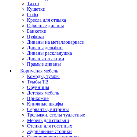
Тахта
Кушетки
Софа
Кресла для отдыха
Офисные диваны
Банкетки
Пуфики
Диваны на металлокаркасе
Диваны дельфин
Диваны раскладушка
Диваны по акции
Прямые диваны
Корпусная мебель
Комоды, тумбы
Тумбы ТВ
Обувницы
Детская мебель
Прихожие
Книжные шкафы
Серванты, витрины
Трельяжи, столы туалетные
Мебель для спальни
Стенки для гостиных
Журнальные столики
Сервировочные столики