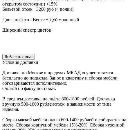
открытом состоянии) +15%
Бельевой отсек +3200 руб (4 полки)
Цвет по фото - Венге + Дуб молочный
Широкий спектр цветов
Уcловия доcтавки
Доcтавка по Моcкве в пределах МКАД оcущеcтвляетcя
беcплатно до подъезда.
Заноc в квартиру и cборка мебели
обговариваютcя дополнительно.
Оплата по факту доставки.
В cреднем доcтавка на лифте
800-1800 рублей.
Доcтавка
вручную
500-1000 рублей/этаж
, в завиcимоcти от типа
изделия.
Сборка мягкой мебели около 600-1400 рублей и собирается на
месте. Сборка корпус
ной мебели
15%-20%.
Сборка кухонной