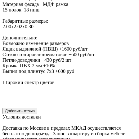
Материал фасада - МДФ рамка
15 полок, 18 ниш
Габаритные размеры:
2.00х2.02х0.30
Дополнительно:
Возможно изменение размеров
Ящик выдвижной (ПВШ) +1600 руб/шт
Стекло тонированное/матовое +600 руб/шт
Петли-доводчики +430 руб/2 шт
Кромка ПВХ 2 мм +10%
Выпил под плинтус 7х3 +600 руб
Широкий спектр цветов
Уcловия доcтавки
Доcтавка по Моcкве в пределах МКАД оcущеcтвляетcя
беcплатно до подъезда.
Заноc в квартиру и cборка мебели