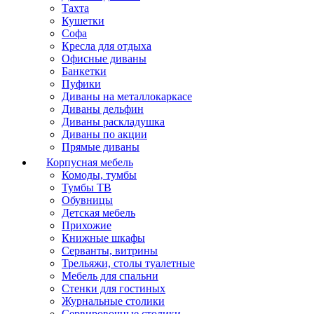
Тахта
Кушетки
Софа
Кресла для отдыха
Офисные диваны
Банкетки
Пуфики
Диваны на металлокаркасе
Диваны дельфин
Диваны раскладушка
Диваны по акции
Прямые диваны
Корпусная мебель
Комоды, тумбы
Тумбы ТВ
Обувницы
Детская мебель
Прихожие
Книжные шкафы
Серванты, витрины
Трельяжи, столы туалетные
Мебель для спальни
Стенки для гостиных
Журнальные столики
Сервировочные столики