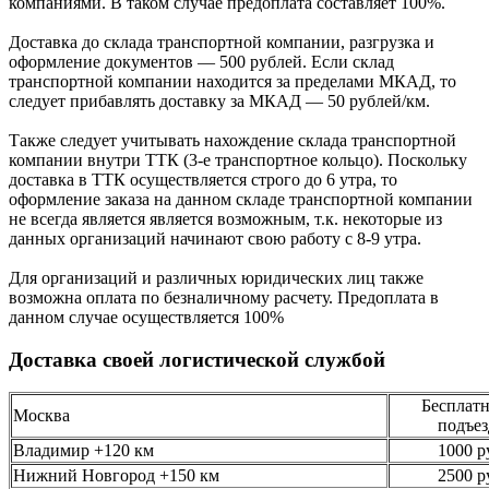
компаниями. В таком случае предоплата составляет
100%.
Доставка до склада транспортной компании, разгрузка и
оформление документов —
500
рублей.
Если склад
транспортной компании находится за пределами МКАД, то
следует
прибавлять доставку за МКАД —
50 рублей/км.
Также следует учитывать нахождение склада транспортной
компании внутри ТТК (3-е
транспортное кольцо). Поскольку
доставка в ТТК осуществляется строго
до 6 утра
, то
оформление заказа на данном складе транспортной компании
не всегда является является возможным,
т.к. некоторые из
данных организаций начинают свою работу
с 8-9 утра.
Для организаций и различных юридических лиц также
возможна оплата по безналичному
расчету. Предоплата в
данном случае осуществляется
100%
Доставка своей логистической службой
Бесплатн
Москва
подъез
Владимир +120 км
1000 р
Нижний Новгород +150 км
2500 р