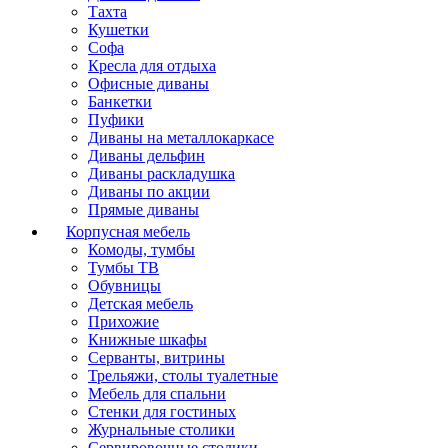
Тахта
Кушетки
Софа
Кресла для отдыха
Офисные диваны
Банкетки
Пуфики
Диваны на металлокаркасе
Диваны дельфин
Диваны раскладушка
Диваны по акции
Прямые диваны
Корпусная мебель
Комоды, тумбы
Тумбы ТВ
Обувницы
Детская мебель
Прихожие
Книжные шкафы
Серванты, витрины
Трельяжи, столы туалетные
Мебель для спальни
Стенки для гостиных
Журнальные столики
Сервировочные столики