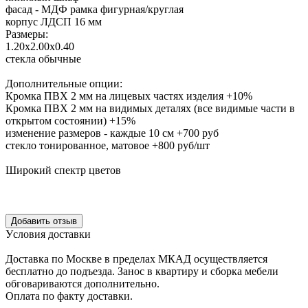
фасад - МДФ рамка фигурная/круглая
корпус ЛДСП 16 мм
Размеры:
1.20х2.00х0.40
стекла обычные
Дополнительные опции:
Кромка ПВХ 2 мм на лицевых частях изделия +10%
Кромка ПВХ 2 мм на видимых деталях (все видимые части в
открытом состоянии) +15%
изменение размеров - каждые 10 см +700 руб
стекло тонированное, матовое +800 руб/шт
Широкий спектр цветов
Уcловия доcтавки
Доcтавка по Моcкве в пределах МКАД оcущеcтвляетcя
беcплатно до подъезда.
Заноc в квартиру и cборка мебели
обговариваютcя дополнительно.
Оплата по факту доставки.