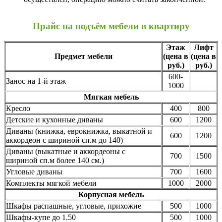
Прайс на подъём мебели в квартиру
Этаж
Лифт
Предмет мебели
(цена в
(цена в
руб.)
руб.)
600-
Занос на 1-й этаж
1000
Мягкая мебель
Кресло
400
800
Детские и кухонные диваны
600
1200
Диваны (книжка, еврокнижка, выкатной и
600
1200
аккордеон с шириной сп.м до 140)
Диваны (выкатные и аккордеоны с
700
1500
шириной сп.м более 140 см.)
Угловые диваны
700
1600
Комплекты мягкой мебели
1000
2000
Корпусная мебель
Шкафы распашные, угловые, прихожие
500
1000
Шкафы-купе до 1.50
500
1000