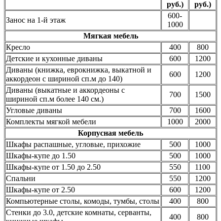
руб.)
руб.)
600-
Занос на 1-й этаж
1000
Мягкая мебель
Кресло
400
800
Детские и кухонные диваны
600
1200
Диваны (книжка, еврокнижка, выкатной и
600
1200
аккордеон с шириной сп.м до 140)
Диваны (выкатные и аккордеоны с
700
1500
шириной сп.м более 140 см.)
Угловые диваны
700
1600
Комплекты мягкой мебели
1000
2000
Корпусная мебель
Шкафы распашные, угловые, прихожие
500
1000
Шкафы-купе до 1.50
500
1000
Шкафы-купе от 1.50 до 2.50
550
1100
Спальни
550
1200
Шкафы-купе от 2.50
600
1200
Компьютерные столы, комоды, тумбы, столы
400
800
Стенки до 3.0, детские комнаты, серванты,
400
800