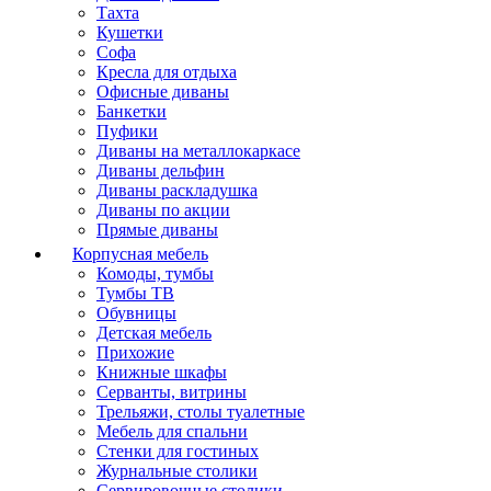
Тахта
Кушетки
Софа
Кресла для отдыха
Офисные диваны
Банкетки
Пуфики
Диваны на металлокаркасе
Диваны дельфин
Диваны раскладушка
Диваны по акции
Прямые диваны
Корпусная мебель
Комоды, тумбы
Тумбы ТВ
Обувницы
Детская мебель
Прихожие
Книжные шкафы
Серванты, витрины
Трельяжи, столы туалетные
Мебель для спальни
Стенки для гостиных
Журнальные столики
Сервировочные столики