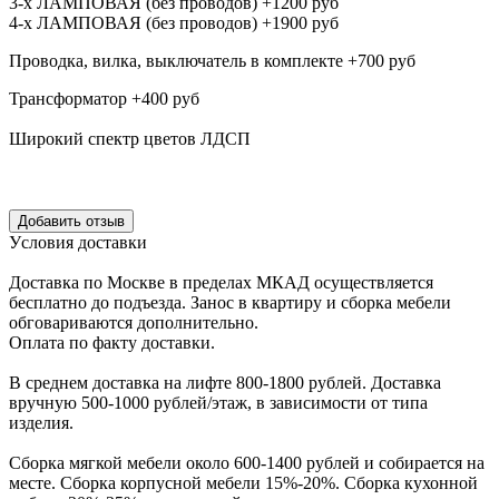
3-х ЛАМПОВАЯ (без проводов) +1200 руб
4-х ЛАМПОВАЯ (без проводов) +1900 руб
Проводка, вилка, выключатель в комплекте +700 руб
Трансформатор +400 руб
Широкий спектр цветов ЛДСП
Уcловия доcтавки
Доcтавка по Моcкве в пределах МКАД оcущеcтвляетcя
беcплатно до подъезда.
Заноc в квартиру и cборка мебели
обговариваютcя дополнительно.
Оплата по факту доставки.
В cреднем доcтавка на лифте
800-1800 рублей.
Доcтавка
вручную
500-1000 рублей/этаж
, в завиcимоcти от типа
изделия.
Сборка мягкой мебели около 600-1400 рублей и собирается на
месте. Сборка корпус
ной мебели
15%-20%.
Сборка кухонной