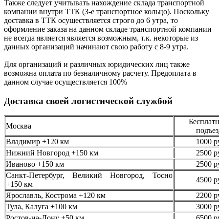
Также следует учитывать нахождение склада транспортной
компании внутри ТТК (3-е
транспортное кольцо). Поскольку
доставка в ТТК осуществляется строго
до 6 утра
, то
оформление заказа на данном складе транспортной компании
не всегда является является возможным,
т.к. некоторые из
данных организаций начинают свою работу
с 8-9 утра.
Для организаций и различных юридических лиц также
возможна оплата по безналичному
расчету. Предоплата в
данном случае осуществляется
100%
Доставка своей логистической службой
Бесплатн
Москва
подъез
Владимир +120 км
1000 р
Нижний Новгород +150 км
2500 р
Иваново +150 км
2500 р
Санкт-Петербург, Великий Новгород, Тосно
4500 р
+150 км
Ярославль, Кострома +120 км
2200 р
Тула, Калуга +100 км
3000 р
Ростов-на-Дону +50 км
6500 р