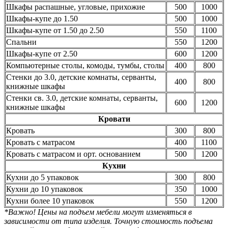
Шкафы распашные, угловые, прихожие
500
1000
Шкафы-купе до 1.50
500
1000
Шкафы-купе от 1.50 до 2.50
550
1100
Спальни
550
1200
Шкафы-купе от 2.50
600
1200
Компьютерные столы, комоды, тумбы, столы
400
800
Стенки до 3.0, детские комнаты, серванты,
400
800
книжные шкафы
Стенки св. 3.0, детские комнаты, серванты,
600
1200
книжные шкафы
Кровати
Кровать
300
800
Кровать с матрасом
400
1100
Кровать с матрасом и орт. основанием
500
1200
Кухни
Кухни до 5 упаковок
300
800
Кухни до 10 упаковок
350
1000
Кухни более 10 упаковок
550
1200
*Важно! Цены на подъем мебели могут изменяться в
зависимости от типа изделия. Точную стоимость подъема