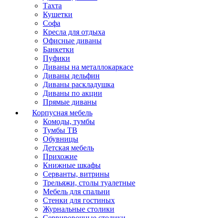
Тахта
Кушетки
Софа
Кресла для отдыха
Офисные диваны
Банкетки
Пуфики
Диваны на металлокаркасе
Диваны дельфин
Диваны раскладушка
Диваны по акции
Прямые диваны
Корпусная мебель
Комоды, тумбы
Тумбы ТВ
Обувницы
Детская мебель
Прихожие
Книжные шкафы
Серванты, витрины
Трельяжи, столы туалетные
Мебель для спальни
Стенки для гостиных
Журнальные столики
Сервировочные столики