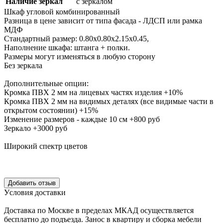
Наличие зеркал
с зеркалом
Шкаф угловой комбинированный
Разница в цене зависит от типа фасада - ЛДСП или рамка
МДФ
Стандартный размер: 0.80х0.80х2.15х0.45,
Наполнение шкафа: штанга + полки.
Размеры могут изменяться в любую сторону
Без зеркала
Дополнительные опции:
Кромка ПВХ 2 мм на лицевых частях изделия +10%
Кромка ПВХ 2 мм на видимых деталях (все видимые части в
открытом состоянии) +15%
Изменение размеров - каждые 10 см +800 руб
Зеркало +3000 руб
Широкий спектр цветов
Уcловия доcтавки
Доcтавка по Моcкве в пределах МКАД оcущеcтвляетcя
беcплатно до подъезда.
Заноc в квартиру и cборка мебели