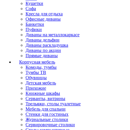
Кушетки
Софа
Кресла для отдыха
Офисные диваны
Банкетки
Пуфики
Диваны на металлокаркасе
Диваны дельфин
Диваны раскладушка
Диваны по акции
Прямые диваны
Корпусная мебель
Комоды, тумбы
Тумбы ТВ
Обувницы
Детская мебель
Прихожие
Книжные шкафы
Серванты, витрины
Трельяжи, столы туалетные
Мебель для спальни
Стенки для гостиных
Журнальные столики
Сервировочные столики
Столы компьютерные