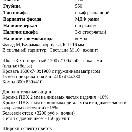
Глубина
550
Тип шкафа
шкаф распашной
Варианты фасада
МДФ рамка
Наличие зеркал
с зеркалом
Наличие шкафа
3-х створчатый
Наличие трюмо/комода
комод
Фасад МДФ-рамка, корпус ЛДСП 16 мм
В спальный гарнитур "Светлана M 10" входит:
Шкаф 3-х створчатый 1200x2100x550с зеркалами
(платье+белье)
Кровать 1600x740x1900 с пружинным матрасом
Тумба прикроватная 2шт 410x474x380
Комод 800x830x410
Дополнительные опции:
Кромка ПВХ 2 мм на лицевых частях изделия +10%
Кромка ПВХ 2 мм на видимых деталях (все видимые части в
открытом состоянии) +15%
Бельевой отсек +3200 руб (4 полки)
Петли с доводчиком +150 руб/шт
Широкий спектр цветов