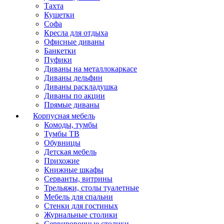
Тахта
Кушетки
Софа
Кресла для отдыха
Офисные диваны
Банкетки
Пуфики
Диваны на металлокаркасе
Диваны дельфин
Диваны раскладушка
Диваны по акции
Прямые диваны
Корпусная мебель
Комоды, тумбы
Тумбы ТВ
Обувницы
Детская мебель
Прихожие
Книжные шкафы
Серванты, витрины
Трельяжи, столы туалетные
Мебель для спальни
Стенки для гостиных
Журнальные столики
Сервировочные столики