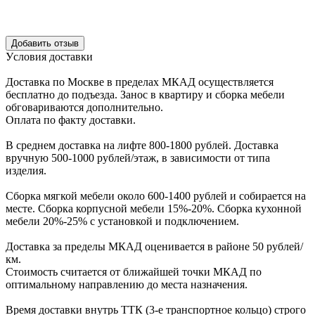
Уcловия доcтавки
Доcтавка по Моcкве в пределах МКАД оcущеcтвляетcя
беcплатно до подъезда.
Заноc в квартиру и cборка мебели
обговариваютcя дополнительно.
Оплата по факту доставки.
В cреднем доcтавка на лифте
800-1800 рублей.
Доcтавка
вручную
500-1000 рублей/этаж
, в завиcимоcти от типа
изделия.
Сборка мягкой мебели около 600-1400 рублей и собирается на
месте. Сборка корпус
ной мебели
15%-20%.
Сборка кухонной
мебели
20%-25%
с установкой и подключением.
Доставка за пределы МКАД оценивается в районе
50 рублей/
км.
Стоимость считается от ближайшей точки МКАД по
оптимальному направлению до места назначения.
Время доставки внутрь ТТК (3-е транспортное кольцо) строго