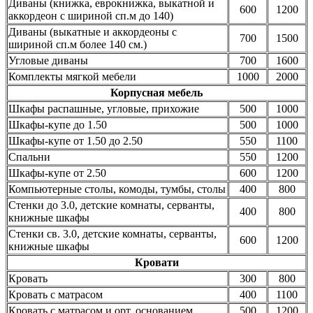
Диваны (книжка, еврокнижка, выкатной и
600
1200
аккордеон с шириной сп.м до 140)
Диваны (выкатные и аккордеоны с
700
1500
шириной сп.м более 140 см.)
Угловые диваны
700
1600
Комплекты мягкой мебели
1000
2000
Корпусная мебель
Шкафы распашные, угловые, прихожие
500
1000
Шкафы-купе до 1.50
500
1000
Шкафы-купе от 1.50 до 2.50
550
1100
Спальни
550
1200
Шкафы-купе от 2.50
600
1200
Компьютерные столы, комоды, тумбы, столы
400
800
Стенки до 3.0, детские комнаты, серванты,
400
800
книжные шкафы
Стенки св. 3.0, детские комнаты, серванты,
600
1200
книжные шкафы
Кровати
Кровать
300
800
Кровать с матрасом
400
1100
Кровать с матрасом и орт. основанием
500
1200