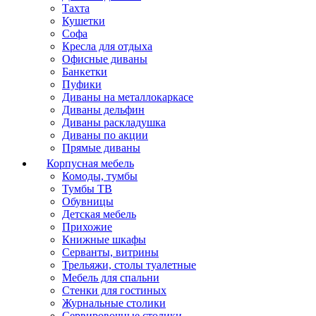
Тахта
Кушетки
Софа
Кресла для отдыха
Офисные диваны
Банкетки
Пуфики
Диваны на металлокаркасе
Диваны дельфин
Диваны раскладушка
Диваны по акции
Прямые диваны
Корпусная мебель
Комоды, тумбы
Тумбы ТВ
Обувницы
Детская мебель
Прихожие
Книжные шкафы
Серванты, витрины
Трельяжи, столы туалетные
Мебель для спальни
Стенки для гостиных
Журнальные столики
Сервировочные столики