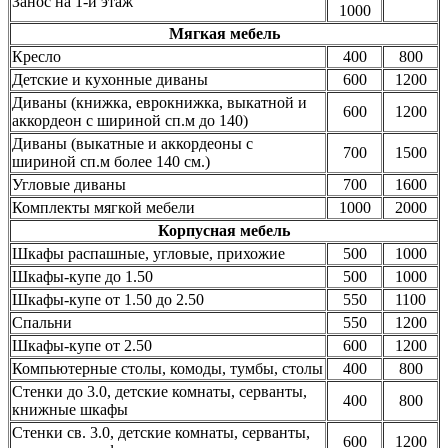
Занос на 1-й этаж
1000
Мягкая мебель
Кресло
400
800
Детские и кухонные диваны
600
1200
Диваны (книжка, еврокнижка, выкатной и
600
1200
аккордеон с шириной сп.м до 140)
Диваны (выкатные и аккордеоны с
700
1500
шириной сп.м более 140 см.)
Угловые диваны
700
1600
Комплекты мягкой мебели
1000
2000
Корпусная мебель
Шкафы распашные, угловые, прихожие
500
1000
Шкафы-купе до 1.50
500
1000
Шкафы-купе от 1.50 до 2.50
550
1100
Спальни
550
1200
Шкафы-купе от 2.50
600
1200
Компьютерные столы, комоды, тумбы, столы
400
800
Стенки до 3.0, детские комнаты, серванты,
400
800
книжные шкафы
Стенки св. 3.0, детские комнаты, серванты,
600
1200