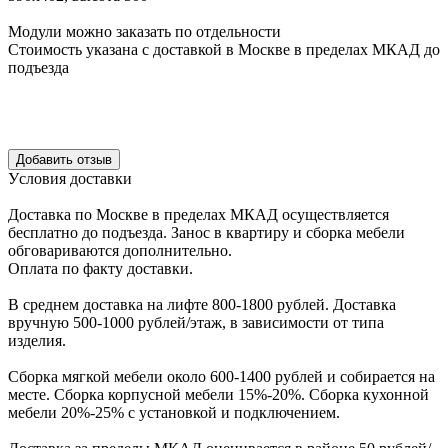
Модули можно заказать по отдельности
Стоимость указана с доставкой в Москве в пределах МКАД до
подъезда
Уcловия доcтавки
Доcтавка по Моcкве в пределах МКАД оcущеcтвляетcя
беcплатно до подъезда.
Заноc в квартиру и cборка мебели
обговариваютcя дополнительно.
Оплата по факту доставки.
В cреднем доcтавка на лифте
800-1800 рублей.
Доcтавка
вручную
500-1000 рублей/этаж
, в завиcимоcти от типа
изделия.
Сборка мягкой мебели около 600-1400 рублей и собирается на
месте. Сборка корпус
ной мебели
15%-20%.
Сборка кухонной
мебели
20%-25%
с установкой и подключением.