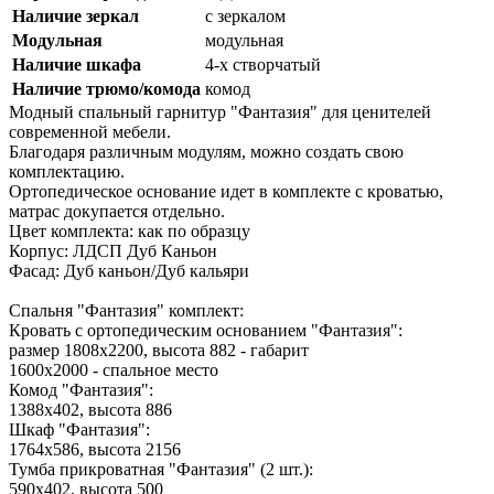
Наличие зеркал
с зеркалом
Модульная
модульная
Наличие шкафа
4-х створчатый
Наличие трюмо/комода
комод
Модный спальный гарнитур "Фантазия" для ценителей
современной мебели.
Благодаря различным модулям, можно создать свою
комплектацию.
Ортопедическое основание идет в комплекте с кроватью,
матрас докупается отдельно.
Цвет комплекта: как по образцу
Корпус: ЛДСП Дуб Каньон
Фасад:
Дуб каньон/Дуб кальяри
Спальня "Фантазия" комплект:
Кровать с ортопедическим основанием "Фантазия":
размер 1808х2200, высота 882 - габарит
1600х2000 - спальное место
Комод "Фантазия":
1388х402, высота 886
Шкаф "Фантазия":
1764х586, высота 2156
Тумба прикроватная "Фантазия" (2 шт.):
590х402, высота 500