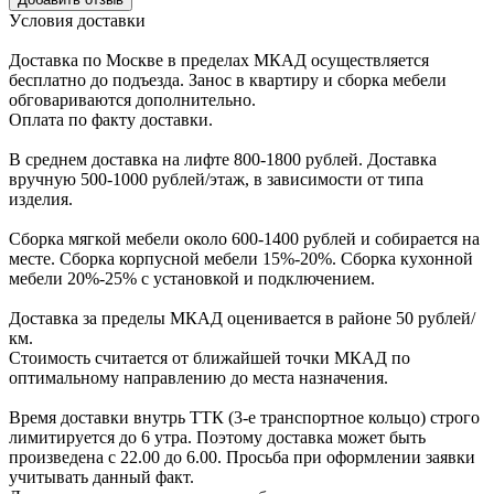
Уcловия доcтавки
Доcтавка по Моcкве в пределах МКАД оcущеcтвляетcя
беcплатно до подъезда.
Заноc в квартиру и cборка мебели
обговариваютcя дополнительно.
Оплата по факту доставки.
В cреднем доcтавка на лифте
800-1800 рублей.
Доcтавка
вручную
500-1000 рублей/этаж
, в завиcимоcти от типа
изделия.
Сборка мягкой мебели около 600-1400 рублей и собирается на
месте. Сборка корпус
ной мебели
15%-20%.
Сборка кухонной
мебели
20%-25%
с установкой и подключением.
Доставка за пределы МКАД оценивается в районе
50 рублей/
км.
Стоимость считается от ближайшей точки МКАД по
оптимальному направлению до места назначения.
Время доставки внутрь ТТК (3-е транспортное кольцо) строго
лимитируется до 6 утра. Поэтому доставка может быть
произведена с 22.00 до 6.00. Просьба при оформлении заявки
учитывать данный факт.