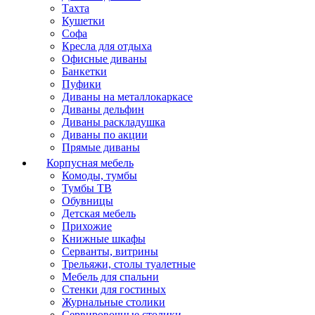
Тахта
Кушетки
Софа
Кресла для отдыха
Офисные диваны
Банкетки
Пуфики
Диваны на металлокаркасе
Диваны дельфин
Диваны раскладушка
Диваны по акции
Прямые диваны
Корпусная мебель
Комоды, тумбы
Тумбы ТВ
Обувницы
Детская мебель
Прихожие
Книжные шкафы
Серванты, витрины
Трельяжи, столы туалетные
Мебель для спальни
Стенки для гостиных
Журнальные столики
Сервировочные столики