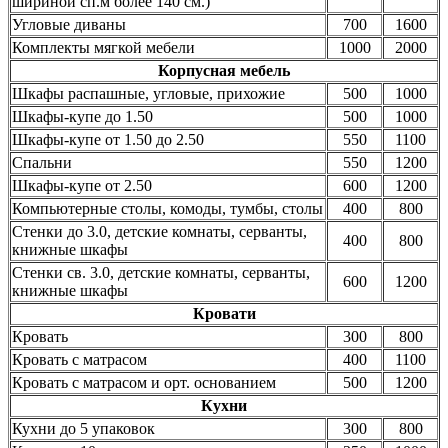
шириной сп.м более 140 см.)
Угловые диваны
700
1600
Комплекты мягкой мебели
1000
2000
Корпусная мебель
Шкафы распашные, угловые, прихожие
500
1000
Шкафы-купе до 1.50
500
1000
Шкафы-купе от 1.50 до 2.50
550
1100
Спальни
550
1200
Шкафы-купе от 2.50
600
1200
Компьютерные столы, комоды, тумбы, столы
400
800
Стенки до 3.0, детские комнаты, серванты,
400
800
книжные шкафы
Стенки св. 3.0, детские комнаты, серванты,
600
1200
книжные шкафы
Кровати
Кровать
300
800
Кровать с матрасом
400
1100
Кровать с матрасом и орт. основанием
500
1200
Кухни
Кухни до 5 упаковок
300
800