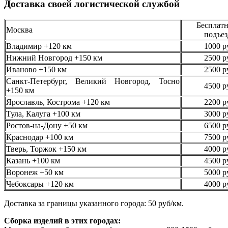
Доставка своей логистической службой
Бесплатн
Москва
подъез
Владимир +120 км
1000 р
Нижний Новгород +150 км
2500 р
Иваново +150 км
2500 р
Санкт-Петербург, Великий Новгород, Тосно
4500 р
+150 км
Ярославль, Кострома +120 км
2200 р
Тула, Калуга +100 км
3000 р
Ростов-на-Дону +50 км
6500 р
Краснодар +100 км
7500 р
Тверь, Торжок +150 км
4000 р
Казань +100 км
4500 р
Воронеж +50 км
5000 р
Чебоксары +120 км
4000 р
Доставка за границы указанного города: 50 руб/км.
Сборка изделий в этих городах: