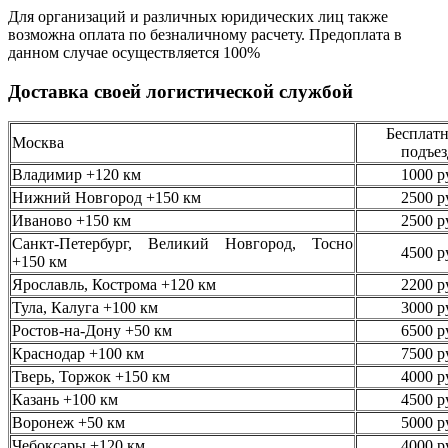
Для организаций и различных юридических лиц также
возможна оплата по безналичному
расчету. Предоплата в
данном случае осуществляется
100%
Доставка своей логистической службой
Бесплатн
Москва
подъез
Владимир +120 км
1000 р
Нижний Новгород +150 км
2500 р
Иваново +150 км
2500 р
Санкт-Петербург, Великий Новгород, Тосно
4500 р
+150 км
Ярославль, Кострома +120 км
2200 р
Тула, Калуга +100 км
3000 р
Ростов-на-Дону +50 км
6500 р
Краснодар +100 км
7500 р
Тверь, Торжок +150 км
4000 р
Казань +100 км
4500 р
Воронеж +50 км
5000 р
Чебоксары +120 км
4000 р