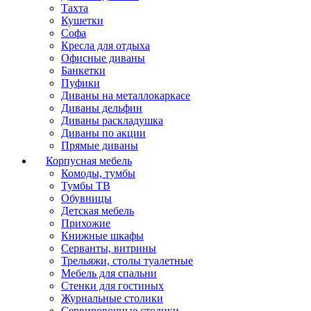
Тахта
Кушетки
Софа
Кресла для отдыха
Офисные диваны
Банкетки
Пуфики
Диваны на металлокаркасе
Диваны дельфин
Диваны раскладушка
Диваны по акции
Прямые диваны
Корпусная мебель
Комоды, тумбы
Тумбы ТВ
Обувницы
Детская мебель
Прихожие
Книжные шкафы
Серванты, витрины
Трельяжи, столы туалетные
Мебель для спальни
Стенки для гостиных
Журнальные столики
Сервировочные столики