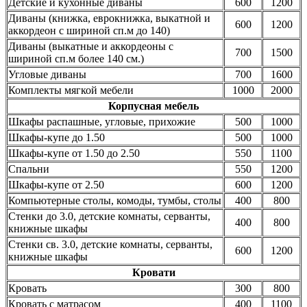
Детские и кухонные диваны
600
1200
Диваны (книжка, еврокнижка, выкатной и
600
1200
аккордеон с шириной сп.м до 140)
Диваны (выкатные и аккордеоны с
700
1500
шириной сп.м более 140 см.)
Угловые диваны
700
1600
Комплекты мягкой мебели
1000
2000
Корпусная мебель
Шкафы распашные, угловые, прихожие
500
1000
Шкафы-купе до 1.50
500
1000
Шкафы-купе от 1.50 до 2.50
550
1100
Спальни
550
1200
Шкафы-купе от 2.50
600
1200
Компьютерные столы, комоды, тумбы, столы
400
800
Стенки до 3.0, детские комнаты, серванты,
400
800
книжные шкафы
Стенки св. 3.0, детские комнаты, серванты,
600
1200
книжные шкафы
Кровати
Кровать
300
800
Кровать с матрасом
400
1100