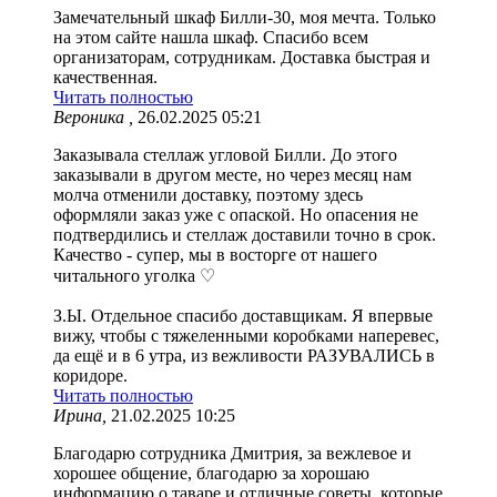
Замечательный шкаф Билли-30, моя мечта. Только
на этом сайте нашла шкаф. Спасибо всем
организаторам, сотрудникам. Доставка быстрая и
качественная.
Читать полностью
Вероника ,
26.02.2025 05:21
Заказывала стеллаж угловой Билли. До этого
заказывали в другом месте, но через месяц нам
молча отменили доставку, поэтому здесь
оформляли заказ уже с опаской. Но опасения не
подтвердились и стеллаж доставили точно в срок.
Качество - супер, мы в восторге от нашего
читального уголка ♡
З.Ы. Отдельное спасибо доставщикам. Я впервые
вижу, чтобы с тяжеленными коробками наперевес,
да ещё и в 6 утра, из вежливости РАЗУВАЛИСЬ в
коридоре.
Читать полностью
Ирина,
21.02.2025 10:25
Благодарю сотрудника Дмитрия, за вежлевое и
хорошее общение, благодарю за хорошаю
информацию о таваре и отличные советы, которые