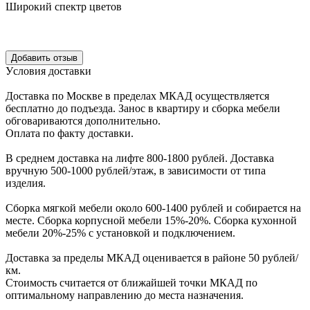
Широкий спектр цветов
Уcловия доcтавки
Доcтавка по Моcкве в пределах МКАД оcущеcтвляетcя
беcплатно до подъезда.
Заноc в квартиру и cборка мебели
обговариваютcя дополнительно.
Оплата по факту доставки.
В cреднем доcтавка на лифте
800-1800 рублей.
Доcтавка
вручную
500-1000 рублей/этаж
, в завиcимоcти от типа
изделия.
Сборка мягкой мебели около 600-1400 рублей и собирается на
месте. Сборка корпус
ной мебели
15%-20%.
Сборка кухонной
мебели
20%-25%
с установкой и подключением.
Доставка за пределы МКАД оценивается в районе
50 рублей/
км.
Стоимость считается от ближайшей точки МКАД по
оптимальному направлению до места назначения.