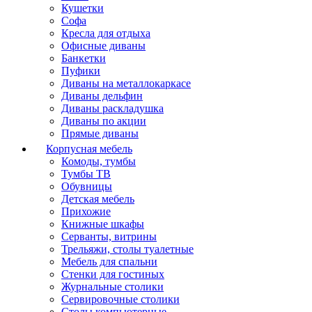
Кушетки
Софа
Кресла для отдыха
Офисные диваны
Банкетки
Пуфики
Диваны на металлокаркасе
Диваны дельфин
Диваны раскладушка
Диваны по акции
Прямые диваны
Корпусная мебель
Комоды, тумбы
Тумбы ТВ
Обувницы
Детская мебель
Прихожие
Книжные шкафы
Серванты, витрины
Трельяжи, столы туалетные
Мебель для спальни
Стенки для гостиных
Журнальные столики
Сервировочные столики
Столы компьютерные