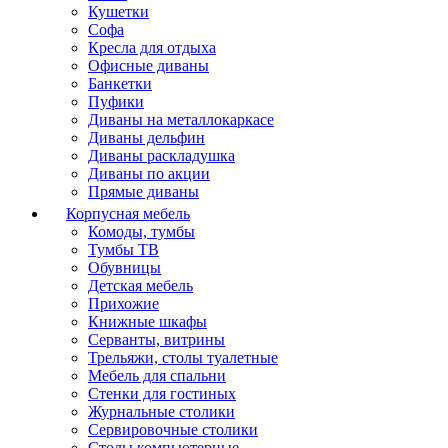
Кушетки
Софа
Кресла для отдыха
Офисные диваны
Банкетки
Пуфики
Диваны на металлокаркасе
Диваны дельфин
Диваны раскладушка
Диваны по акции
Прямые диваны
Корпусная мебель
Комоды, тумбы
Тумбы ТВ
Обувницы
Детская мебель
Прихожие
Книжные шкафы
Серванты, витрины
Трельяжи, столы туалетные
Мебель для спальни
Стенки для гостиных
Журнальные столики
Сервировочные столики
Столы компьютерные