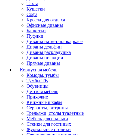
Тахта
Кушетки
Софа
Кресла для отдыха
Офисные диваны
Банкетки
Пуфики
Диваны на металлокаркасе
Диваны дельфин
Диваны раскладушка
Диваны по акции
Прямые диваны
Корпусная мебель
Комоды, тумбы
Тумбы ТВ
Обувницы
Детская мебель
Прихожие
Книжные шкафы
Серванты, витрины
Трельяжи, столы туалетные
Мебель для спальни
Стенки для гостиных
Журнальные столики
Сервировочные столики