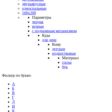
двухъярусные
односпальные
160х200
Параметры
чердак
резные
с подъемным механизмом
Куда
для дачи
Кому
детские
подростковые
Материал
сосна
бук
Фильтр по букве:
А
Б
В
Г
Д
И
К