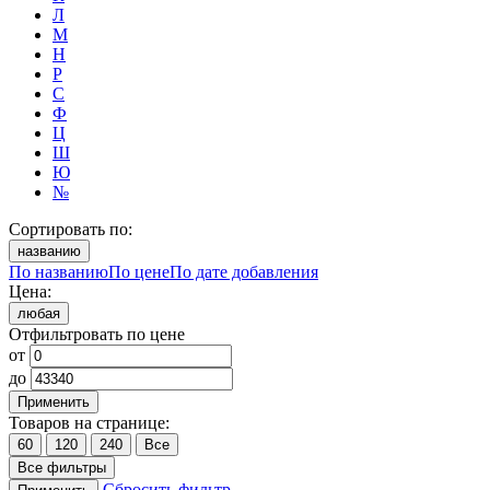
Л
М
Н
Р
С
Ф
Ц
Ш
Ю
№
Сортировать по:
названию
По названию
По цене
По дате добавления
Цена:
любая
Отфильтровать по цене
от
до
Применить
Товаров на странице:
60
120
240
Все
Все фильтры
Сбросить фильтр