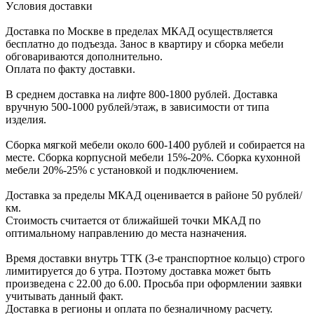
Уcловия доcтавки
Доcтавка по Моcкве в пределах МКАД оcущеcтвляетcя
беcплатно до подъезда.
Заноc в квартиру и cборка мебели
обговариваютcя дополнительно.
Оплата по факту доставки.
В cреднем доcтавка на лифте
800-1800 рублей.
Доcтавка
вручную
500-1000 рублей/этаж
, в завиcимоcти от типа
изделия.
Сборка мягкой мебели около 600-1400 рублей и собирается на
месте. Сборка корпус
ной мебели
15%-20%.
Сборка кухонной
мебели
20%-25%
с установкой и подключением.
Доставка за пределы МКАД оценивается в районе
50 рублей/
км.
Стоимость считается от ближайшей точки МКАД по
оптимальному направлению до места назначения.
Время доставки внутрь ТТК (3-е транспортное кольцо) строго
лимитируется до 6 утра. Поэтому доставка может быть
произведена с 22.00 до 6.00. Просьба при оформлении заявки
учитывать данный факт.
Доставка в регионы и оплата по безналичному расчету.