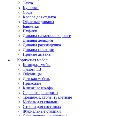
Тахта
Кушетки
Софа
Кресла для отдыха
Офисные диваны
Банкетки
Пуфики
Диваны на металлокаркасе
Диваны дельфин
Диваны раскладушка
Диваны по акции
Прямые диваны
Корпусная мебель
Комоды, тумбы
Тумбы ТВ
Обувницы
Детская мебель
Прихожие
Книжные шкафы
Серванты, витрины
Трельяжи, столы туалетные
Мебель для спальни
Стенки для гостиных
Журнальные столики
Сервировочные столики