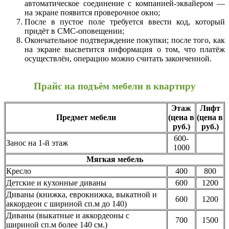
автоматическое соединение с компанией-эквайером —
на экране появится проверочное окно;
После в пустое поле требуется ввести код, который
придёт в СМС-оповещении;
Окончательное подтверждение покупки; после того, как
на экране высветится информация о том, что платёж
осуществлён, операцию можно считать законченной.
Прайс на подъём мебели в квартиру
Этаж
Лифт
Предмет мебели
(цена в
(цена в
руб.)
руб.)
600-
Занос на 1-й этаж
1000
Мягкая мебель
Кресло
400
800
Детские и кухонные диваны
600
1200
Диваны (книжка, еврокнижка, выкатной и
600
1200
аккордеон с шириной сп.м до 140)
Диваны (выкатные и аккордеоны с
700
1500
шириной сп.м более 140 см.)