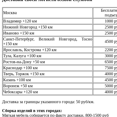
Бесплатн
Москва
подъез
Владимир +120 км
1000 р
Нижний Новгород +150 км
2500 р
Иваново +150 км
2500 р
Санкт-Петербург, Великий Новгород, Тосно
4500 р
+150 км
Ярославль, Кострома +120 км
2200 р
Тула, Калуга +100 км
3000 р
Ростов-на-Дону +50 км
6500 р
Краснодар +100 км
7500 р
Тверь, Торжок +150 км
4000 р
Казань +100 км
4500 р
Воронеж +50 км
5000 р
Чебоксары +120 км
4000 р
Доставка за границы указанного города: 50 руб/км.
Сборка изделий в этих городах:
Мягкая мебель собирается по факту доставки, 800-1500 руб