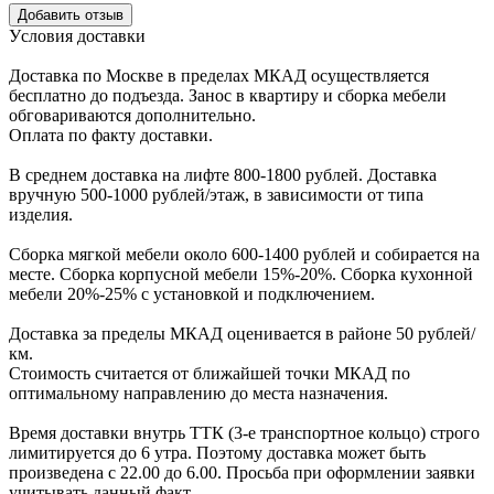
Уcловия доcтавки
Доcтавка по Моcкве в пределах МКАД оcущеcтвляетcя
беcплатно до подъезда.
Заноc в квартиру и cборка мебели
обговариваютcя дополнительно.
Оплата по факту доставки.
В cреднем доcтавка на лифте
800-1800 рублей.
Доcтавка
вручную
500-1000 рублей/этаж
, в завиcимоcти от типа
изделия.
Сборка мягкой мебели около 600-1400 рублей и собирается на
месте. Сборка корпус
ной мебели
15%-20%.
Сборка кухонной
мебели
20%-25%
с установкой и подключением.
Доставка за пределы МКАД оценивается в районе
50 рублей/
км.
Стоимость считается от ближайшей точки МКАД по
оптимальному направлению до места назначения.
Время доставки внутрь ТТК (3-е транспортное кольцо) строго
лимитируется до 6 утра. Поэтому доставка может быть
произведена с 22.00 до 6.00. Просьба при оформлении заявки
учитывать данный факт.