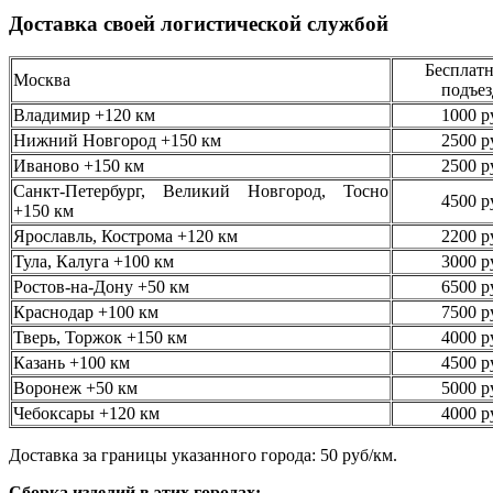
Доставка своей логистической службой
Бесплатн
Москва
подъез
Владимир +120 км
1000 р
Нижний Новгород +150 км
2500 р
Иваново +150 км
2500 р
Санкт-Петербург, Великий Новгород, Тосно
4500 р
+150 км
Ярославль, Кострома +120 км
2200 р
Тула, Калуга +100 км
3000 р
Ростов-на-Дону +50 км
6500 р
Краснодар +100 км
7500 р
Тверь, Торжок +150 км
4000 р
Казань +100 км
4500 р
Воронеж +50 км
5000 р
Чебоксары +120 км
4000 р
Доставка за границы указанного города: 50 руб/км.
Сборка изделий в этих городах: