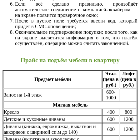
Если всё сделано правильно, произойдёт
автоматическое соединение с компанией-эквайером —
на экране появится проверочное окно;
После в пустое поле требуется ввести код, который
придёт в СМС-оповещении;
Окончательное подтверждение покупки; после того, как
на экране высветится информация о том, что платёж
осуществлён, операцию можно считать законченной.
Прайс на подъём мебели в квартиру
Этаж
Лифт
Предмет мебели
(цена в
(цена в
руб.)
руб.)
600-
Занос на 1-й этаж
1000
Мягкая мебель
Кресло
400
800
Детские и кухонные диваны
600
1200
Диваны (книжка, еврокнижка, выкатной и
600
1200
аккордеон с шириной сп.м до 140)
Диваны (выкатные и аккордеоны с