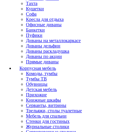
Тахта
Кушетки
Софа
Кресла для отдыха
Офисные диваны
Банкетки
Пуфики
Диваны на металлокаркасе
Диваны дельфин
Диваны раскладушка
Диваны по акции
Прямые диваны
Корпусная мебель
Комоды, тумбы
Тумбы ТВ
Обувницы
Детская мебель
Прихожие
Книжные шкафы
Серванты, витрины
Трельяжи, столы туалетные
Мебель для спальни
Стенки для гостиных
Журнальные столики
Сервировочные столики