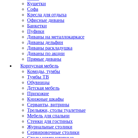
Кушетки
Софа
Кресла для отдыха
Офисные диваны
Банкетки
Пуфики
Диваны на металлокаркасе
Диваны дельфин
Диваны раскладушка
Диваны по акции
Прямые диваны
Корпусная мебель
Комоды, тумбы
Тумбы ТВ
Обувницы
Детская мебель
Прихожие
Книжные шкафы
Серванты, витрины
Трельяжи, столы туалетные
Мебель для спальни
Стенки для гостиных
Журнальные столики
Сервировочные столики
Столы компьютерные