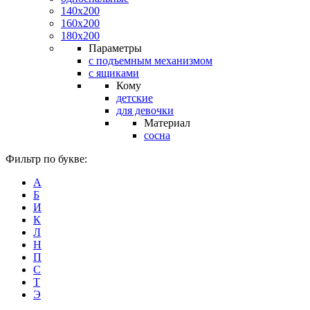
140х200
160х200
180х200
Параметры
с подъемным механизмом
с ящиками
Кому
детские
для девочки
Материал
сосна
Фильтр по букве:
А
Б
И
К
Л
Н
П
С
Т
Э